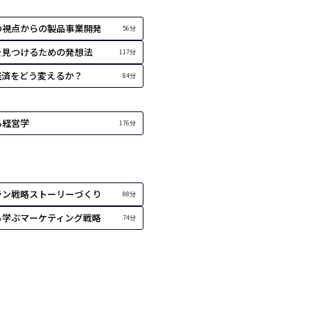
の視点からの製品事業開発
56分
を見つけるための発想法
117分
経済をどう変えるか？
84分
る経営学
176分
ラン戦略ストーリーづくり
88分
ら学ぶマーケティング戦略
74分