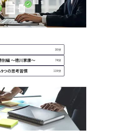
30分
特別編 ～徳川家康～
74分
る9つの思考習慣
119分