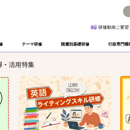
研修動画ご要望
修
テーマ研修
階層別基礎研修
行政専門職
得・活用特集