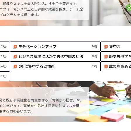
、知識やスキルを最大限に活かす土台を築きます。
パフォーマンス向上と自律的な成長を促進。チーム全
プログラムを提供します。
モチベーションアップ
集中力
19分
24分
ビジネス現場に活かす古代中国の兵法
歴史失敗学 
37分
39分
2割に集中する習慣術
成果を高め
42分
55分
22分
発と既存事業強化を両立させる「両利きの経営」や、
的に学びます。事業を生み出す思考法とスキルを磨
現する力を養います。