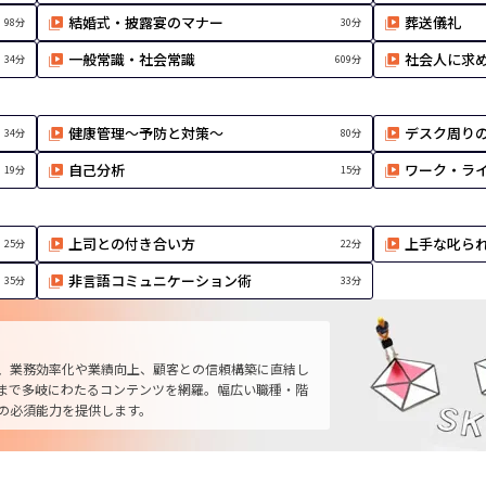
結婚式・披露宴のマナー
葬送儀礼
98分
30分
一般常識・社会常識
社会人に求
34分
609分
健康管理～予防と対策～
デスク周り
34分
80分
自己分析
ワーク・ライ
19分
15分
上司との付き合い方
上手な叱ら
25分
22分
非言語コミュニケーション術
35分
33分
、業務効率化や業績向上、顧客との信頼構築に直結し
まで多岐にわたるコンテンツを網羅。幅広い職種・階
の必須能力を提供します。