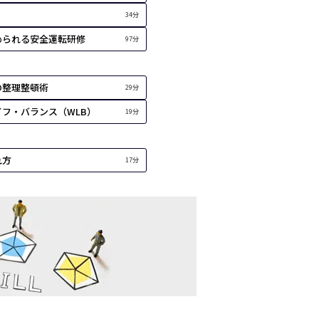
34分
められる安全運転研修
97分
の整理整頓術
29分
フ・バランス（WLB）
19分
れ方
17分