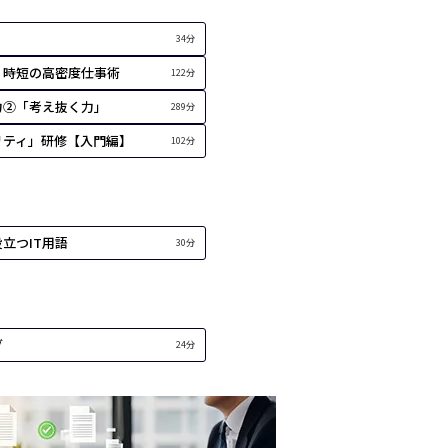
34分
・時短の高密度仕事術
122分
力②「考え抜く力」
289分
リティ」研修【入門編】
102分
立つIT用語
30分
グ
24分