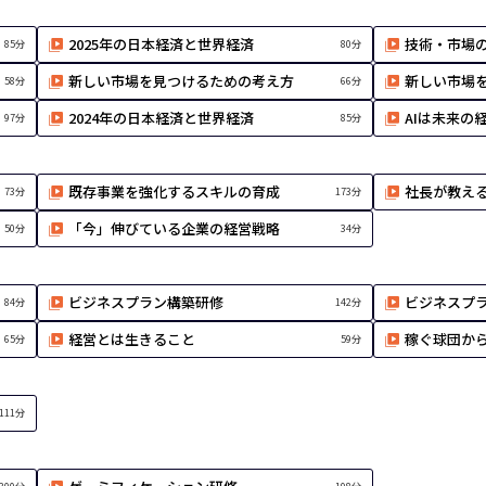
2025年の日本経済と世界経済
技術・市場
85分
80分
新しい市場を見つけるための考え方
新しい市場
58分
66分
2024年の日本経済と世界経済
AIは未来の
97分
85分
既存事業を強化するスキルの育成
社長が教え
73分
173分
「今」伸びている企業の経営戦略
50分
34分
ビジネスプラン構築研修
ビジネスプ
84分
142分
経営とは生きること
稼ぐ球団か
65分
59分
111分