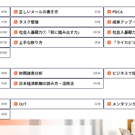
正しいメールの書き方
PDCA
36分
31分
タスク管理
成果アップ
37分
33分
社会人基礎力①「前に踏み出す力」
社会人基礎
114分
191分
上手な断り方
「ライカビ
267分
18分
105分
財務諸表分析
ビジネスで役
38分
226分
日本経済新聞の読み方・活用法
33分
132分
OJT
メンタリン
36分
22分
28分