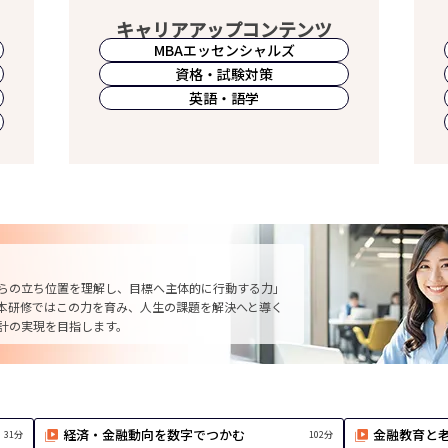
キャリアアップコンテンツ
MBA
エッセンシャルズ
資格・試験対策
英語・語学
らの立ち位置を理解し、目標へ主体的に行動する力」
本研修ではこの力を育み、人生の課題を解決へと導く
計の実現を目指します。
経済・金融動向を数字でつかむ
金融教育と
31分
102分