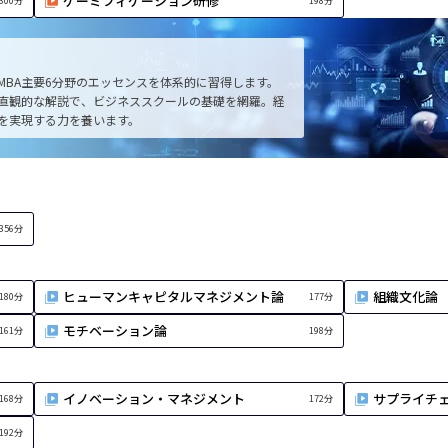
ゲーミフィケーション研修
300分
198分
MBA主要6分野のエッセンスを体系的に習得します。
直観的な解説で、ビジネススクールの基礎を網羅。経
を実現する力を養います。
356分
ヒューマンキャピタルマネジメント論
組織文化論
180分
177分
モチベーション論
161分
198分
イノベーション・マネジメント
サプライチ
168分
172分
192分