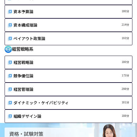
資本予算論
180分
資本構成理論
214分
ペイアウト政策論
193分
経営戦略系
経営戦略論
180分
競争優位論
173分
経営管理論
298分
ダイナミック・ケイパビリティ
181分
組織デザイン論
188分
資格・試験対策