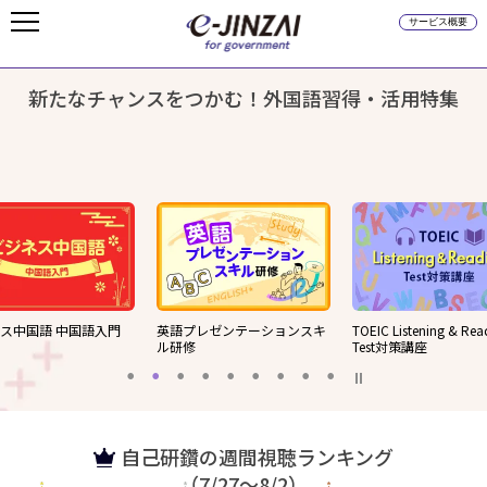
サービス概要
新たなチャンスをつかむ！外国語習得・活用特集
プレゼンテーションスキ
TOEIC Listening & Reading
英語ライティングス
修
Test対策講座
自己研鑽の週間視聴ランキング
（7/27～8/2）