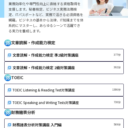
業務効率化や専門性向上に直結する資格取得を
支援します。秘書検定、ビジネス実務法務検
定、ITパスポートなど、実務で活きる必須資格を
網羅。ビジネスの基本から法律、IT知識までを体
系的にマスターし、あらゆるシーンで活躍でき
る実力を養成します。
文章読解・作成能力検定
文章読解・作成能力検定 準2級対策講座
377分
文章読解・作成能力検定 2級対策講座
392分
TOEIC
TOEIC Listening & Reading Test対策講座
1386分
TOEIC Speaking and Writing Tests対策講座
730分
財務諸表分析
財務諸表分析対策講座 入門編
569分