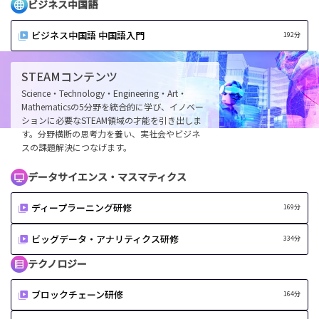
ビジネス中国語
ビジネス中国語 中国語入門
192分
STEAMコンテンツ
Science・Technology・Engineering・Art・
Mathematicsの5分野を統合的に学び、イノベー
ションに必要なSTEAM領域の才能を引き出しま
す。分野横断の思考力を養い、実社会やビジネ
スの課題解決につなげます。
データサイエンス・
マスマティクス
ディープラーニング研修
169分
ビッグデータ・アナリティクス研修
334分
テクノロジー
ブロックチェーン研修
164分