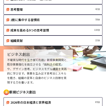
思考整理
42分
2割に集中する習慣術
55分
成果を高める9つの思考習慣
119分
組織貢献
22分
ビジネス創出
不確実な時代を生き抜くため、新規事業開発と
既存事業強化を両立させる「両利きの経営」
や、デザイン思考、ビジネスモデル構築を実践
的に学びます。事業を生み出す思考法とスキル
を磨き、組織の変革と自身のビジネス目標を実
現する力を養います。
新規ビジネス創出
2026年の日本経済と世界経済
85分