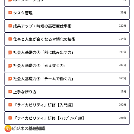
タスク管理
33分
成果アップ・時短の高密度仕事術
122分
仕事と人生が良くなる習慣化の技術
114分
社会人基礎力①「前に踏み出す力」
191分
社会人基礎力②「考え抜く力」
289分
社会人基礎力③「チームで働く力」
267分
上手な断り方
18分
「ライカビリティ」研修【入門編】
102分
「ライカビリティ」研修【ｽﾃｯﾌﾟｱｯﾌﾟ編】
105分
ビジネス基礎知識