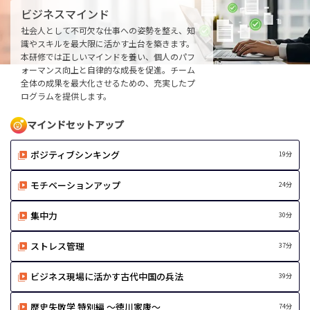
ビジネスマインド
社会人として不可欠な仕事への姿勢を整え、知
識やスキルを最大限に活かす土台を築きます。
本研修では正しいマインドを養い、個人のパフ
ォーマンス向上と自律的な成長を促進。チーム
全体の成果を最大化させるための、充実したプ
ログラムを提供します。
マインドセットアップ
ポジティブシンキング
19分
モチベーションアップ
24分
集中力
30分
ストレス管理
37分
ビジネス現場に活かす古代中国の兵法
39分
歴史失敗学 特別編 ～徳川家康～
74分