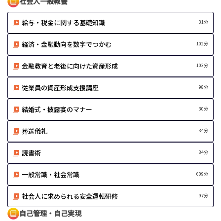
社会人一般教養
給与・税金に関する基礎知識
31分
経済・金融動向を数字でつかむ
102分
金融教育と老後に向けた資産形成
103分
従業員の資産形成支援講座
98分
結婚式・披露宴のマナー
30分
葬送儀礼
34分
読書術
34分
一般常識・社会常識
609分
社会人に求められる安全運転研修
97分
自己管理・自己実現