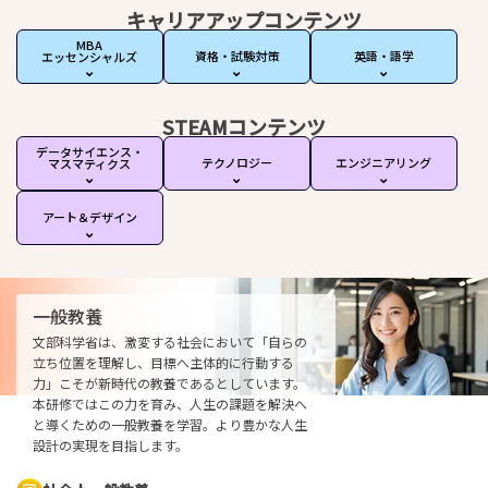
キャリアアップコンテンツ
MBA
資格・試験対策
英語・語学
エッセンシャルズ
STEAMコンテンツ
データサイエンス・
テクノロジー
エンジニアリング
マスマティクス
アート＆デザイン
一般教養
文部科学省は、激変する社会において「自らの
立ち位置を理解し、目標へ主体的に行動する
力」こそが新時代の教養であるとしています。
本研修ではこの力を育み、人生の課題を解決へ
と導くための一般教養を学習。より豊かな人生
設計の実現を目指します。