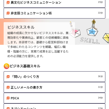
異文化ビジネスコミュニケーション
35分
非言語コミュニケーション術
33分
ビジネススキル
組織の成長に欠かせないビジネススキルは、業
務効率化や業績向上、顧客との信頼構築に直結
します。本研修では、基礎から経営幹部向けま
で多岐にわたるコンテンツを網羅。幅広い職
種・階層の方に、実務で成果を出し活躍するた
めの必須能力を提供します。
ビジネス基礎スキル
「問い」のつくり方
36分
正しいメールの書き方
31分
PDCA
34分
ネゴシエーション
37分