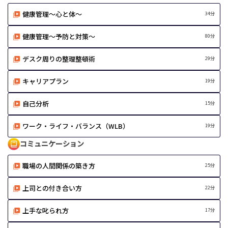
健康管理～心と体～
34分
健康管理～予防と対策～
80分
デスク周りの整理整頓術
29分
キャリアプラン
19分
自己分析
15分
ワーク・ライフ・バランス（WLB）
19分
コミュニケーション
職場の人間関係の築き方
25分
上司との付き合い方
22分
上手な叱られ方
17分