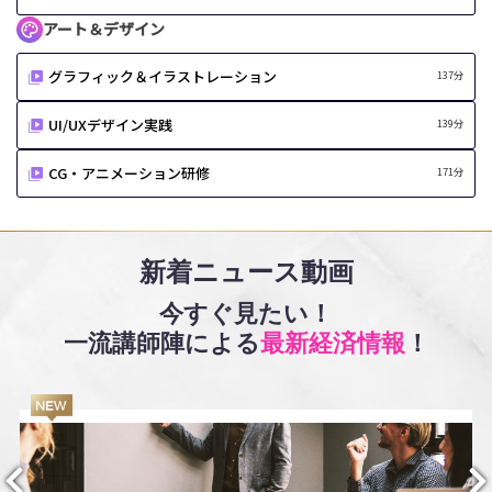
アート＆デザイン
グラフィック＆イラストレーション
137分
UI/UXデザイン実践
139分
CG・アニメーション研修
171分
新着ニュース動画
今すぐ見たい！
一流講師陣による
最新経済情報
！