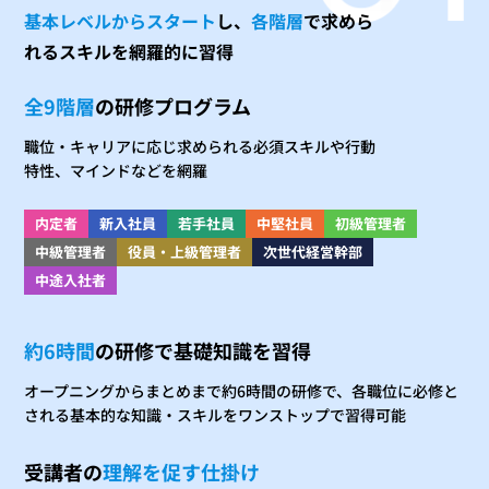
基本レベルからスタート
し、
各階層
で求めら
れるスキルを網羅的に習得
全9階層
の研修プログラム
職位・キャリアに応じ求められる必須スキルや行動
特性、マインドなどを網羅
内定者
新入社員
若手社員
中堅社員
初級管理者
中級管理者
役員・上級管理者
次世代経営幹部
中途入社者
約6時間
の研修で基礎知識を習得
オープニングからまとめまで約6時間の研修で、各職位に必修と
される基本的な知識・スキルをワンストップで習得可能
受講者の
理解を促す仕掛け