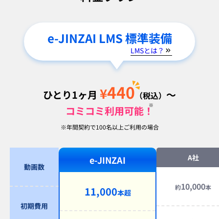
e-JINZAI LMS 標準装備
LMSとは？
440
¥
ひとり1ヶ月
～
（税込）
コミコミ利用可能！
※年間契約で100名以上ご利用の場合
A社
e-JINZAI
動画数
10,000
約
本
11,000
本超
初期費用