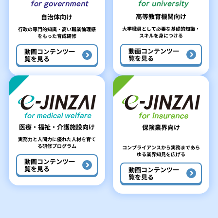
高等教育機関向け
自治体向け
大学職員として必要な
基礎的知識・
行政の専門的知識・
高い職業倫理感
スキルを身につける
をもった育成研修
動画コンテンツ
一
動画コンテンツ
一
覧を見る
覧を見る
医療・福祉・介護施設向け
保険業界向け
実務力と人間力に優れた人材を
育て
る研修プログラム
コンプライアンスから実務まで
あら
ゆる業界知見を広げる
動画コンテンツ
一
覧を見る
動画コンテンツ
一
覧を見る