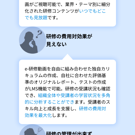
画がご視聴可能で、業界・テーマ別に細分
化された研修コンテンツが
いつでもどこ
でも見放題
です。
研修の費用対効果が
見えない
e-研修動画を自由に組み合わせた独自カリ
キュラムの作成、自社に合わせた評価基
準のオリジナルレポート、テストの作成
がLMS機能で可能。研修の受講状況も確認
でき、
組織全体や受講者の学習状況を多角
的に分析することができ
ます。受講者のス
キル向上と成長を支援し、
研修の費用対
効果を最大化
します。
研修の管理が出来ず