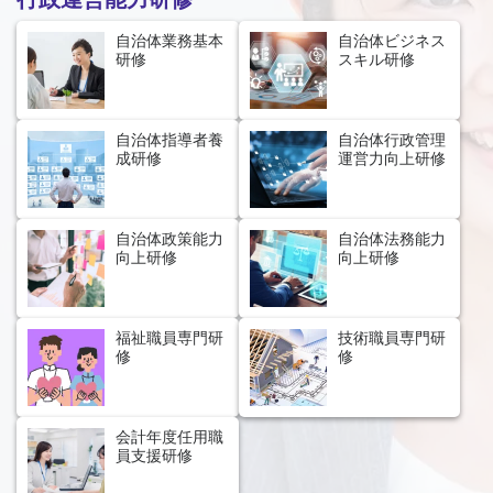
自治体業務基本
自治体ビジネス
研修
スキル研修
自治体指導者養
自治体行政管理
成研修
運営力向上研修
自治体政策能力
自治体法務能力
向上研修
向上研修
福祉職員専門研
技術職員専門研
修
修
会計年度任用職
員支援研修