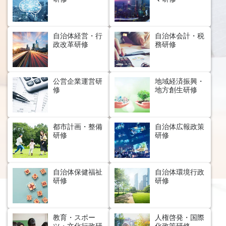
自治体経営・行
自治体会計・税
政改革研修
務研修
公営企業運営研
地域経済振興・
修
地方創生研修
都市計画・整備
自治体広報政策
研修
研修
自治体保健福祉
自治体環境行政
研修
研修
教育・スポー
人権啓発・国際
ツ・文化行政研
化政策研修