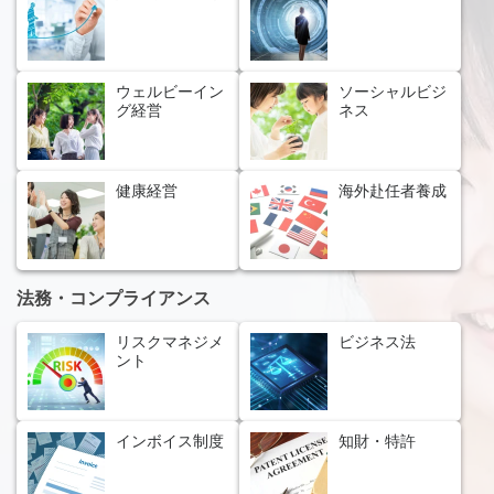
ウェルビーイン
ソーシャルビジ
グ経営
ネス
健康経営
海外赴任者養成
法務・コンプライアンス
リスクマネジメ
ビジネス法
ント
インボイス制度
知財・特許