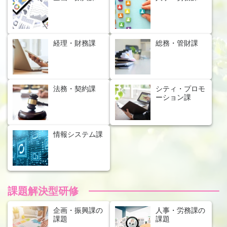
経理・財務課
総務・管財課
法務・契約課
シティ・プロモ
ーション課
情報システム課
課題解決型研修
企画・振興課の
人事・労務課の
課題
課題