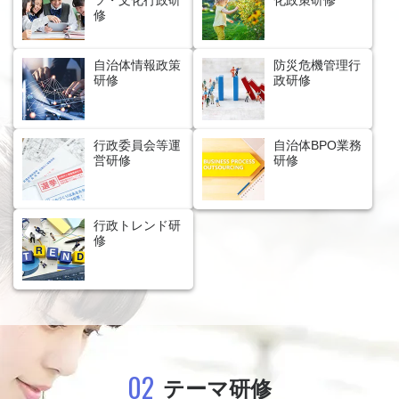
修
自治体情報政策
防災危機管理行
研修
政研修
行政委員会等運
自治体BPO業務
営研修
研修
行政トレンド研
修
02
テーマ研修