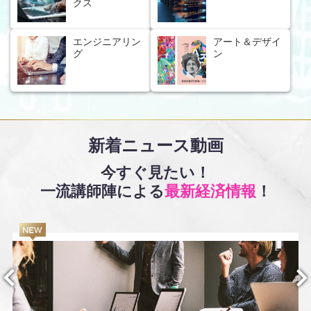
クス
エンジニアリン
アート＆デザイ
グ
ン
新着ニュース動画
今すぐ見たい！
一流講師陣による
最新経済情報
！