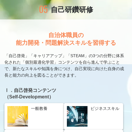
05
自己研鑽研修
自治体職員の
能力開発・問題解決スキルを習得する
「自己啓発」「キャリアアップ」「STEAM」の3つの分野に体系
化された「個別最適化学習」コンテンツを自ら進んで学ぶこと
で、
新たなスキルや知識を身につけ、自己実現に向けた自身の成
長と能力の向上を図ることができます。
Ⅰ．自己啓発コンテンツ
（Self-Development）
一般教養
ビジネススキル