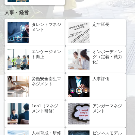
人事・経営
タレントマネジ
定年延長
メント
エンゲージメン
オンボーディン
ト向上
グ（定着・戦力
化）
労働安全衛生マ
人事評価
ネジメント
1on1（マネジ
アンガーマネジ
メント研修）
メント
人材育成・研修
ビジネスモデル