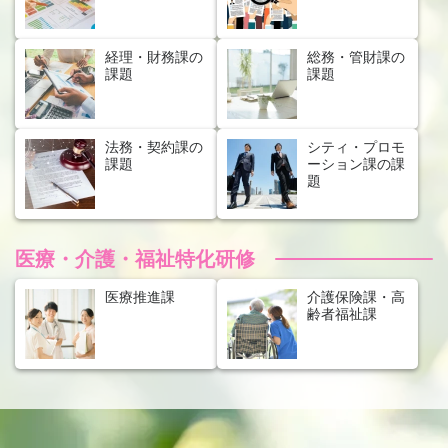
経理・財務課の
総務・管財課の
課題
課題
法務・契約課の
シティ・プロモ
課題
ーション課の課
題
医療・介護・福祉特化研修
医療推進課
介護保険課・高
齢者福祉課