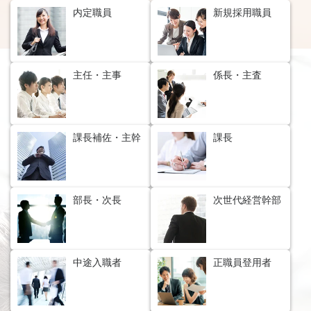
内定職員
新規採用職員
主任・主事
係長・主査
課長補佐・主幹
課長
部長・次長
次世代経営幹部
中途入職者
正職員登用者