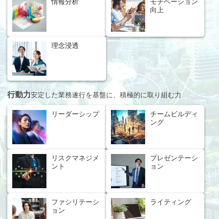
情報分析
モチベーション
向上
理念浸透
行動力
安定した業務遂行を基盤に、積極的に取り組む力
リーダーシップ
チームビルディ
ング
リスクマネジメ
プレゼンテーシ
ント
ョン
ファシリテーシ
ライティング
ョン