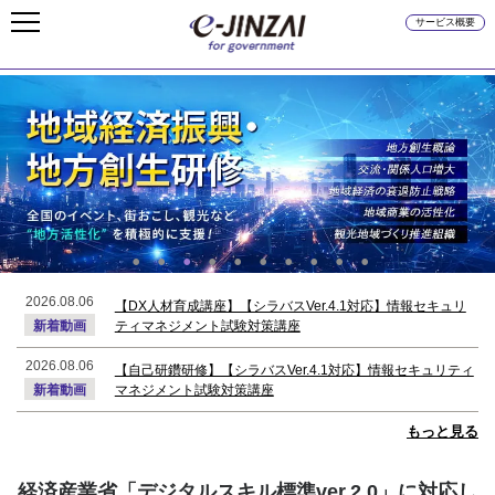
サービス概要
2026.08.06
【DX人材育成講座】【シラバスVer.4.1対応】情報セキュリ
ティマネジメント試験対策講座
新着動画
2026.08.06
【自己研鑽研修】【シラバスVer.4.1対応】情報セキュリティ
マネジメント試験対策講座
新着動画
2026.08.04
もっと見る
【ニュース動画】資格取得のすすめ〜資格ソムリエが紹介す
る【人生を豊かにする】資格検定～ 第9回
新着動画
経済産業省「デジタルスキル標準ver.2.0」に対応し