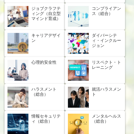
ジョブクラフテ
コンプライアン
ィング（自立型
ス（総合）
マインド育成）
キャリアデザイ
ダイバーシテ
ン
ィ・インクルー
ジョン
心理的安全性
リスペクト・ト
レーニング
ハラスメント
就活ハラスメン
（総合）
ト
情報セキュリテ
メンタルヘルス
ィ（総合）
（総合）