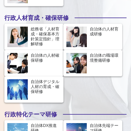
行政人材育成・確保研修
総務省「人材育
自治体の人材育
成・確保基本方
成研修
針策定指針」理
解研修
自治体の人材確
自治体の職場環
保研修
境整備研修
自治体デジタル
人材の育成・確
保研修
行政特化テーマ研修
自治体DX推進
自治体先端テー
研修
マ研修