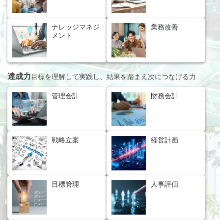
ナレッジマネジ
業務改善
メント
達成力
目標を理解して実践し、結果を踏まえ次につなげる力
管理会計
財務会計
戦略立案
経営計画
目標管理
人事評価