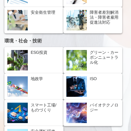
安全衛生管理
障害者差別解消
法・障害者雇用
促進法対応
環境・社会・技術
ESG投資
グリーン・カー
ボンニュートラ
ル化
地政学
ISO
スマート工場/
バイオテクノロ
ものづくり
ジー