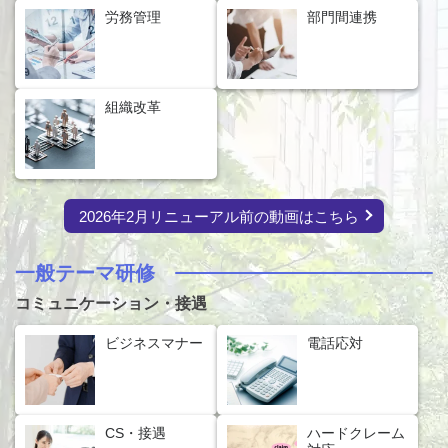
労務管理
部門間連携
組織改革
2026年2月リニューアル前の動画はこちら
一般テーマ研修
コミュニケーション・接遇
ビジネスマナー
電話応対
CS・接遇
ハードクレーム