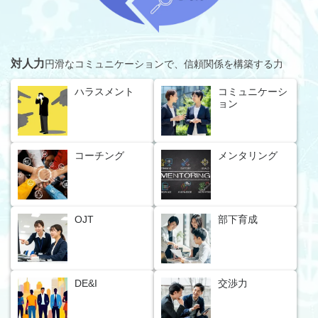
対人力
円滑なコミュニケーションで、信頼関係を構築する力
ハラスメント
コミュニケーシ
ョン
コーチング
メンタリング
OJT
部下育成
DE&I
交渉力