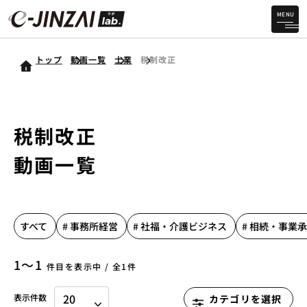
MENU
トップ
動画一覧
士業
税制改正
税制改正
動画一覧
すべて
# 事務所経営
# 社福・介護ビジネス
# 相続・事業
1〜1
件目を表示中 / 全1件
表示件数
カテゴリを選択