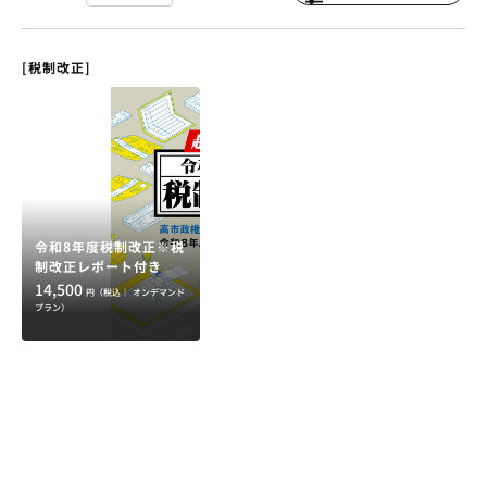
[税制改正]
令和8年度税制改正※税
制改正レポート付き
14,500
円（税込｜
オンデマンド
プラン）