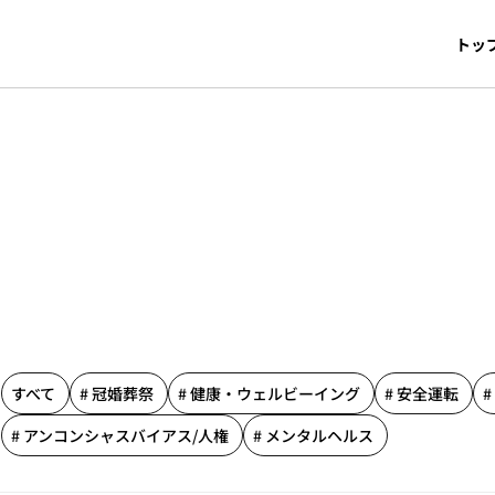
トッ
すべて
# 冠婚葬祭
# 健康・ウェルビーイング
# 安全運転
#
む
# アンコンシャスバイアス/人権
# メンタルヘルス