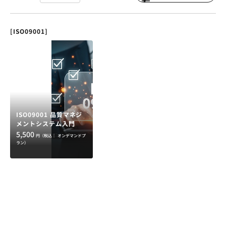
[ISO09001]
ISO09001 品質マネジ
メントシステム入門
5,500
円（税込｜
オンデマンドプ
ラン）