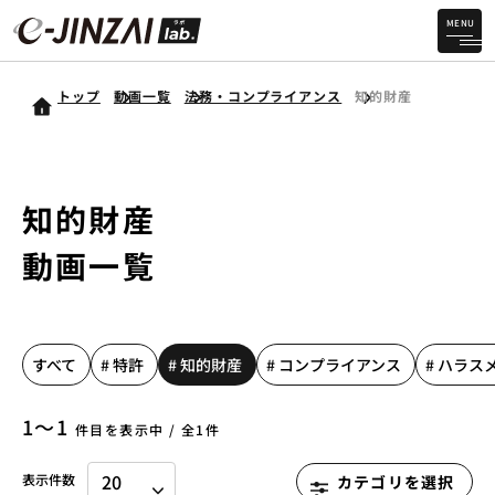
MENU
トップ
動画一覧
法務・コンプライアンス
知的財産
知的財産
動画一覧
すべて
# 特許
# 知的財産
# コンプライアンス
# ハラス
1〜1
件目を表示中 / 全1件
表示件数
カテゴリを選択