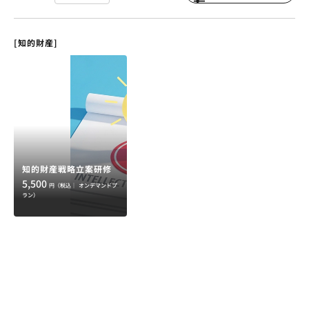
[知的財産]
知的財産戦略立案研修
5,500
円（税込｜
オンデマンドプ
ラン）