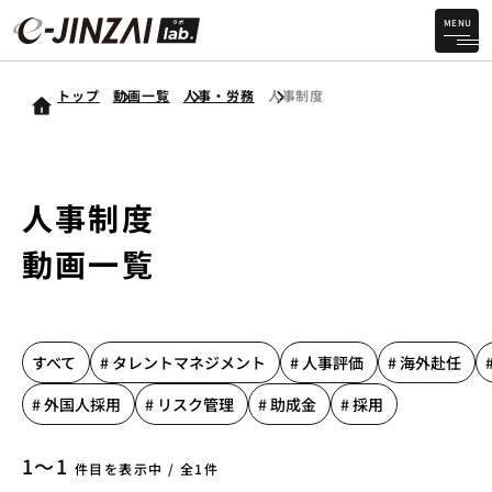
MENU
トップ
動画一覧
人事・労務
人事制度
人事制度
動画一覧
すべて
# タレントマネジメント
# 人事評価
# 海外赴任
# 外国人採用
# リスク管理
# 助成金
# 採用
1〜1
件目を表示中 / 全1件