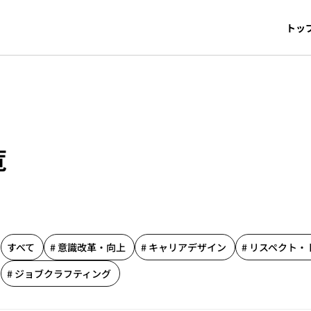
トッ
覧
すべて
# 意識改革・向上
# キャリアデザイン
# リスペクト
む
# ジョブクラフティング