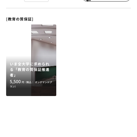
[教育の質保証]
いま全大学に求められ
る「教育の質保証推進
者」
5,500
円（税込｜
オンデマンドプ
ラン）