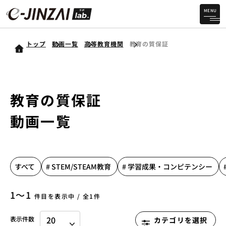
MENU
トップ
動画一覧
高等教育機関
教育の質保証
教育の質保証
動画一覧
すべて
# STEM/STEAM教育
# 学習成果・コンピテンシー
1〜1
件目を表示中 / 全1件
表示件数
カテゴリを選択