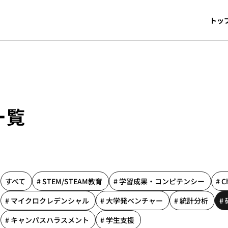
トッ
一覧
すべて
# STEM/STEAM教育
# 学習成果・コンピテンシー
# 
む
# マイクロクレデンシャル
# 大学発ベンチャー
# 統計分析
#
# キャンパスハラスメント
# 学生支援