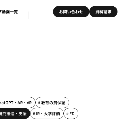
プ
動画一覧
お問い合わせ
資料請求
ChatGPT・AR・VR
# 教育の質保証
 研究推進・支援
# IR・大学評価
# FD