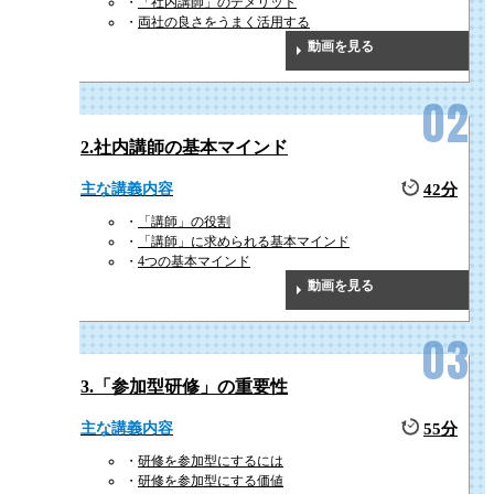
「社内講師」のデメリット
明確な人事評価を行うことは、従業員の成長を促すことにつなが
両社の良さをうまく活用する
ます。しかし、明確なフィードバックを行うためには、日々のコ
動画を見る
ュニケーションが不可欠です。
そこで、本研修では、部下とのコミュニケーションにおけるポイ
トや留意点について、具体例を交えながら解説いたします。
2.社内講師の基本マインド
主な講義内容
42分
「講師」の役割
「講師」に求められる基本マインド
4つの基本マインド
動画を見る
1
社内講師による
GOAL
研修の質を向上
3.「参加型研修」の重要性
社外講師だけでなく、社内講師を活用することで、効果的に人材育成・研
主な講義内容
55分
修を行うことができます。
研修を参加型にするには
本研修を通して、研修を担当する者としての基本マインドやスキルを身に
研修を参加型にする価値