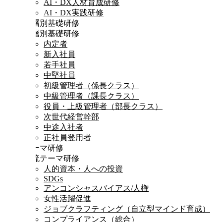
AI・DX人材育成研修
AI・DX実践研修
階層別基礎研修
階層別基礎研修
内定者
新入社員
若手社員
中堅社員
初級管理者（係長クラス）
中級管理者（課長クラス）
役員・上級管理者（部長クラス）
次世代経営幹部
中途入社者
正社員登用者
テーマ研修
時流テーマ研修
人的資本・人への投資
SDGs
アンコンシャスバイアス/人権
女性活躍促進
ジョブクラフティング（自立型マインド育成）
コンプライアンス（総合）