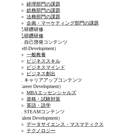
経理部門の課題
総務部門の課題
法務部門の課題
企画・マーケティング部門の課題
自己研鑽研修
自己研鑽研修
Ⅰ．自己啓発コンテンツ
（Self-Development）
一般教養
ビジネススキル
ビジネスマインド
ビジネス創出
Ⅱ．キャリアアップコンテンツ
（Career Development）
MBAエッセンシャルズ
資格・試験対策
英語・語学
Ⅲ．STEAMコンテンツ
（Talent Development）
データサイエンス・マスマティクス
テクノロジー