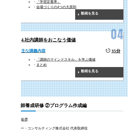
つけることで、はじめて社内講師として登壇する方でも有意義な研修を行
「学習定着率」
会場づくりの4つの大原則
うことができるようになります。
動画を見る
2
効果的なフィードバックで
4.社内講師をおこなう価値
GOAL
部下の成長を促進
主な講義内容
35分
本研修で、やる気を向上させる話し方や逆にやる気を喪失させる話し方な
「講師のマインドスキル」を学ぶ価値
まとめ
どのコミュニケーション手法を学ぶことで、部下指導や人事評価面談を行
動画を見る
う際の説明力や説得力を向上させ、部下の成長を促すフィードバックがで
きるようになります。
社内講師養成研修 ②プログラム作成編
3
社員間の共通理解や
GOAL
相互理解を深める
潮田 、滋彦
トゥ・ビー・コンサルティング株式会社 代表取締役