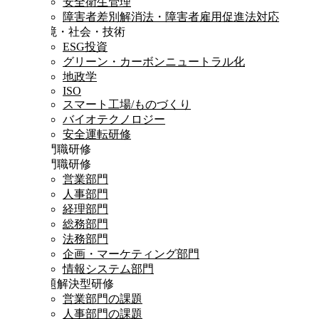
安全衛生管理
障害者差別解消法・障害者雇用促進法対応
環境・社会・技術
ESG投資
グリーン・カーボンニュートラル化
地政学
ISO
スマート工場/ものづくり
バイオテクノロジー
安全運転研修
専門職研修
専門職研修
営業部門
人事部門
経理部門
総務部門
法務部門
企画・マーケティング部門
情報システム部門
課題解決型研修
営業部門の課題
人事部門の課題