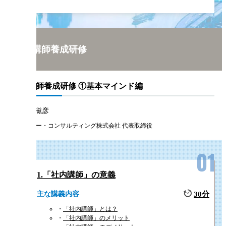
POINT 1
1on1マネジメント研修（基礎編）
1on1マネジメント研修（応用編）
社内講師と社外講師の特徴を把握した上で、人材研修を実施する
1on1マネジメント研修（実践編）
とは非常に重要です。社内講師は、企業内の事情やリアルな題材
知っている一方、講師としてのマインドやスタンスを新たに身に
社内講師養成研修
ける必要があります。
そのため、本研修では、ミニワークを通じて、社内講師として
の“いろは”を学ぶことができる内容となっています。
社内講師養成研修 ①基本マインド編
潮田 、滋彦
POINT 2
トゥ・ビー・コンサルティング株式会社 代表取締役
業務遂行能力が高いことと教え方や伝え方が上手いことは、必ず
も比例しません。社内講師として選定された方が質の高い研修を
施できるよう、本研修では、事前に把握するべき情報や講義プラ
の立て方といった準備段階から、話し方や態度といったプレゼン
1.「社内講師」の意義
ーションをする際のポイントまで、実践的に学ぶことができます
主な講義内容
30分
POINT 3
「社内講師」とは？
「社内講師」のメリット