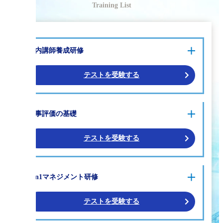
Training List
社内講師を置き、自社らしさを反映した研修を行いた
社内講師養成研修
い
信頼関係を構築するため、コミュニケーションにおけ
テストを受験する
るポイントを学びたい
モチベーションを上げる有効なフィードバック方法を
学びたい
社内講師養成研修 ①基本マインド編
人事評価の基礎
社内講師養成研修 ②プログラム作成編
社内講師養成研修 ③プレゼンテーション編
テストを受験する
人事評価の基礎（基礎編）～やる気を奪う
1on1マネジメント研修
評価と成長を促す評価～
人事評価の基礎（応用編）～正確な人事評
価を妨げるアンコンシャス・バイアス～
テストを受験する
人事評価の基礎（実践編）～成長を促す人
事評価の進め方～