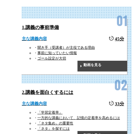
人材や組織を正しい方向に導くため、日々のコミュニケーションやフィー
ドバックは管理職にとって大切な責務の一つです。
本研修で有効的なコミュニケーション方法を学ぶことで、社員間の共通理
解や相互理解を深めることができます。
1.講義の事前準備
主な講義内容
45分
聞き手（受講者）が主役である理由
事前に知っていたい情報
ゴール設定が大切
動画を見る
2.講義を面白くするには
主な講義内容
33分
「学習定着率」
一方的な講義において、記憶の定着率を高めるには
「ネタ集め」の重要性
「ネタ」を探すには