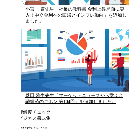
小宮 一慶先生「社長の教科書 金利上昇局面に突
入！中立金利への回帰とインフレ動向」を追加し
ました。
菱田 雅生先生「マーケットニュースから学ぶ金
融経済のキホン 第104回」を追加しました。