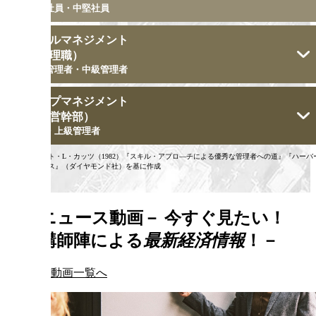
若手社員・中堅社員
ミドルマネジメント
（管理職）
初級管理者・中級管理者
トップマネジメント
（経営幹部）
役員・上級管理者
※
ロバート・L・カッツ（1982）『スキル・アプロ―チによる優秀な管理者への道』『ハーバ
ドビジネス』（ダイヤモンド社）を基に作成
新着ニュース動画
－
今すぐ見たい！
一流講師陣による
最新経済情報
！
－
ニュース動画一覧へ