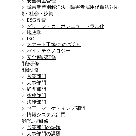
安全衛生管理
障害者差別解消法・障害者雇用促進法対応
環境・社会・技術
ESG投資
グリーン・カーボンニュートラル化
地政学
ISO
スマート工場/ものづくり
バイオテクノロジー
安全運転研修
専門職研修
専門職研修
営業部門
人事部門
経理部門
総務部門
法務部門
企画・マーケティング部門
情報システム部門
課題解決型研修
営業部門の課題
人事部門の課題