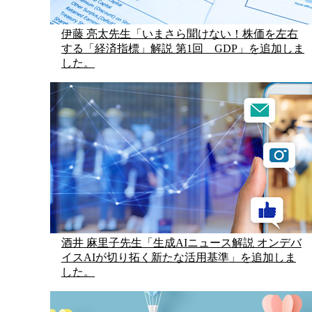
伊藤 亮太先生「いまさら聞けない！株価を左右
する「経済指標」解説 第1回 GDP」を追加しま
した。
酒井 麻里子先生「生成AIニュース解説 オンデバ
イスAIが切り拓く新たな活用基準」を追加しま
した。