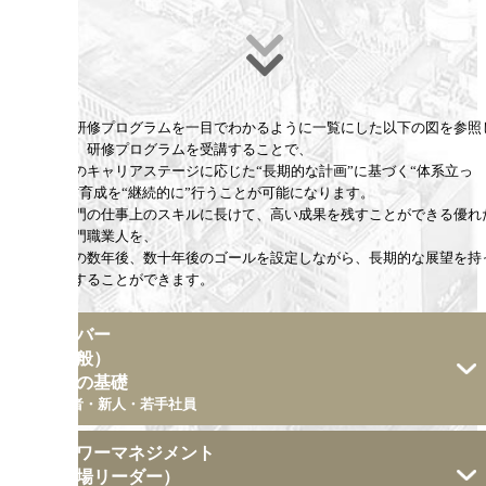
上記の研修プログラムを一目でわかるように一覧にした以下の図を参照
ながら、研修プログラムを受講することで、
受講者のキャリアステージに応じた“長期的な計画”に基づく“体系立っ
た”人材育成を“継続的に”行うことが可能になります。
総務部門の仕事上のスキルに長けて、高い成果を残すことができる優れ
高度専門職業人を、
受講者の数年後、数十年後のゴールを設定しながら、長期的な展望を持
て育成することができます。
メンバー
（一般）
総務の基礎
内定者・新人・若手社員
ローワーマネジメント
（職場リーダー）