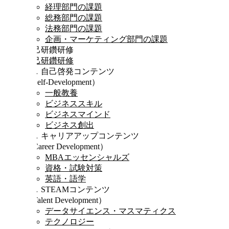
経理部門の課題
総務部門の課題
法務部門の課題
企画・マーケティング部門の課題
自己研鑽研修
自己研鑽研修
Ⅰ．自己啓発コンテンツ
（Self-Development）
一般教養
ビジネススキル
ビジネスマインド
ビジネス創出
Ⅱ．キャリアアップコンテンツ
（Career Development）
MBAエッセンシャルズ
資格・試験対策
英語・語学
Ⅲ．STEAMコンテンツ
（Talent Development）
データサイエンス・マスマティクス
テクノロジー