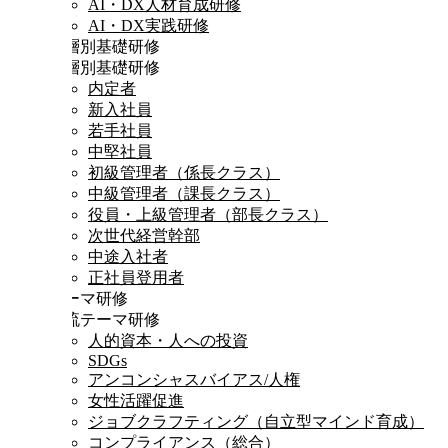
AI・DX人材育成研修
AI・DX実践研修
階層別基礎研修
階層別基礎研修
内定者
新入社員
若手社員
中堅社員
初級管理者（係長クラス）
中級管理者（課長クラス）
役員・上級管理者（部長クラス）
次世代経営幹部
中途入社者
正社員登用者
テーマ研修
時流テーマ研修
人的資本・人への投資
SDGs
アンコンシャスバイアス/人権
女性活躍促進
ジョブクラフティング（自立型マインド育成）
コンプライアンス（総合）