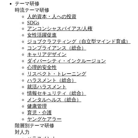
テーマ研修
時流テーマ研修
人的資本・人への投資
SDGs
アンコンシャスバイアス/人権
女性活躍促進
ジョブクラフティング（自立型マインド育成）
コンプライアンス（総合）
キャリアデザイン
ダイバーシティ・インクルージョン
心理的安全性
リスペクト・トレーニング
ハラスメント（総合）
就活ハラスメント
情報セキュリティ（総合）
メンタルヘルス（総合）
健康管理
育児・介護
ヤングケアラー
階層別テーマ研修
対人力