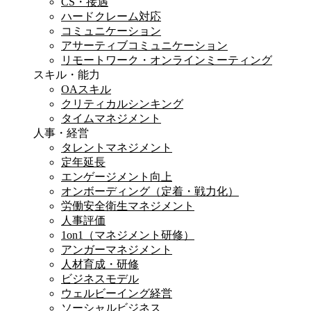
CS・接遇
ハードクレーム対応
コミュニケーション
アサーティブコミュニケーション
リモートワーク・オンラインミーティング
スキル・能力
OAスキル
クリティカルシンキング
タイムマネジメント
人事・経営
タレントマネジメント
定年延長
エンゲージメント向上
オンボーディング（定着・戦力化）
労働安全衛生マネジメント
人事評価
1on1（マネジメント研修）
アンガーマネジメント
人材育成・研修
ビジネスモデル
ウェルビーイング経営
ソーシャルビジネス