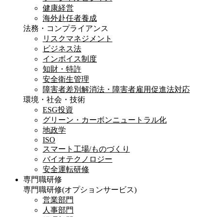
健康経営
海外赴任者養成
法務・コンプライアンス
リスクマネジメント
ビジネス法
インボイス制度
知財・特許
安全衛生管理
障害者差別解消法・障害者雇用促進法対応
環境・社会・技術
ESG投資
グリーン・カーボンニュートラル化
地政学
ISO
スマート工場/ものづくり
バイオテクノロジー
安全運転研修
専門職研修
専門職研修
(オプションサービス)
営業部門
人事部門