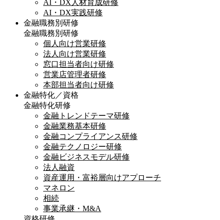
AI・DX人材育成研修
AI・DX実践研修
金融職務別研修
金融職務別研修
個人向け営業研修
法人向け営業研修
窓口担当者向け研修
営業店管理者研修
本部担当者向け研修
金融特化／資格
金融特化研修
金融トレンドテーマ研修
金融業務基本研修
金融コンプライアンス研修
金融テクノロジー研修
金融ビジネスモデル研修
法人融資
資産運用・富裕層向けアプローチ
マネロン
相続
事業承継・M&A
資格研修