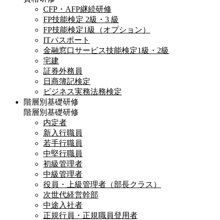
CFP・AFP継続研修
FP技能検定 2級・3 級
FP技能検定1級（オプション）
ITパスポート
金融窓口サービス技能検定1級・2級
宅建
証券外務員
日商簿記検定
ビジネス実務法務検定
階層別基礎研修
階層別基礎研修
内定者
新入行職員
若手行職員
中堅行職員
初級管理者
中級管理者
役員・上級管理者（部長クラス）
次世代経営幹部
中途入社者
正規行員・正規職員登用者