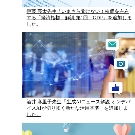
伊藤 亮太先生「いまさら聞けない！株価を左右
する「経済指標」解説 第1回 GDP」を追加しま
した。
酒井 麻里子先生「生成AIニュース解説 オンデバ
イスAIが切り拓く新たな活用基準」を追加しま
した。