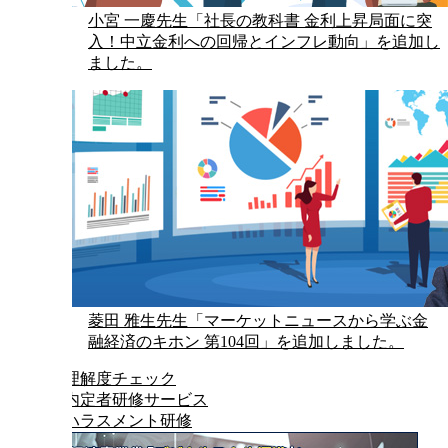
小宮 一慶先生「社長の教科書 金利上昇局面に突
入！中立金利への回帰とインフレ動向」を追加し
ました。
菱田 雅生先生「マーケットニュースから学ぶ金
融経済のキホン 第104回」を追加しました。