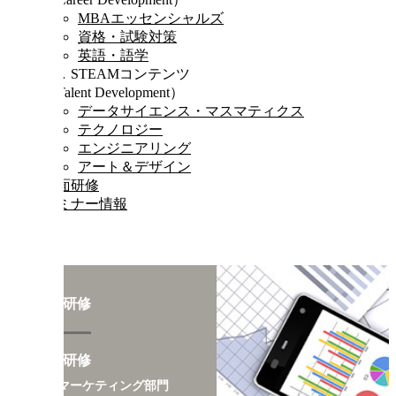
MBAエッセンシャルズ
資格・試験対策
英語・語学
Ⅲ．STEAMコンテンツ
（Talent Development）
データサイエンス・マスマティクス
テクノロジー
エンジニアリング
アート＆デザイン
対面研修
セミナー情報
専門職研修
専門職研修
企画・マーケティング部門