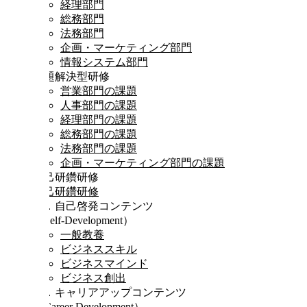
経理部門
総務部門
法務部門
企画・マーケティング部門
情報システム部門
課題解決型研修
営業部門の課題
人事部門の課題
経理部門の課題
総務部門の課題
法務部門の課題
企画・マーケティング部門の課題
自己研鑽研修
自己研鑽研修
Ⅰ．自己啓発コンテンツ
（Self-Development）
一般教養
ビジネススキル
ビジネスマインド
ビジネス創出
Ⅱ．キャリアアップコンテンツ
（Career Development）