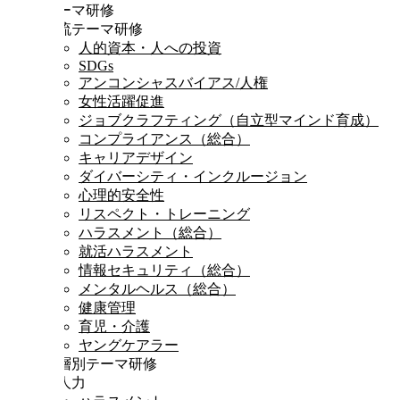
テーマ研修
時流テーマ研修
人的資本・人への投資
SDGs
アンコンシャスバイアス/人権
女性活躍促進
ジョブクラフティング（自立型マインド育成）
コンプライアンス（総合）
キャリアデザイン
ダイバーシティ・インクルージョン
心理的安全性
リスペクト・トレーニング
ハラスメント（総合）
就活ハラスメント
情報セキュリティ（総合）
メンタルヘルス（総合）
健康管理
育児・介護
ヤングケアラー
階層別テーマ研修
対人力