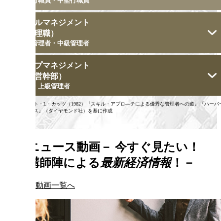
若手行職員・中堅行職員
ミドルマネジメント
（管理職）
初級管理者・中級管理者
トップマネジメント
（経営幹部）
役員・上級管理者
※
ロバート・L・カッツ（1982）『スキル・アプロ―チによる優秀な管理者への道』『ハーバ
ドビジネス』（ダイヤモンド社）を基に作成
新着ニュース動画
－
今すぐ見たい！
一流講師陣による
最新経済情報
！
－
ニュース動画一覧へ