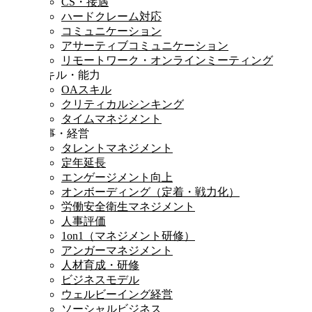
CS・接遇
ハードクレーム対応
コミュニケーション
アサーティブコミュニケーション
リモートワーク・オンラインミーティング
スキル・能力
OAスキル
クリティカルシンキング
タイムマネジメント
人事・経営
タレントマネジメント
定年延長
エンゲージメント向上
オンボーディング（定着・戦力化）
労働安全衛生マネジメント
人事評価
1on1（マネジメント研修）
アンガーマネジメント
人材育成・研修
ビジネスモデル
ウェルビーイング経営
ソーシャルビジネス