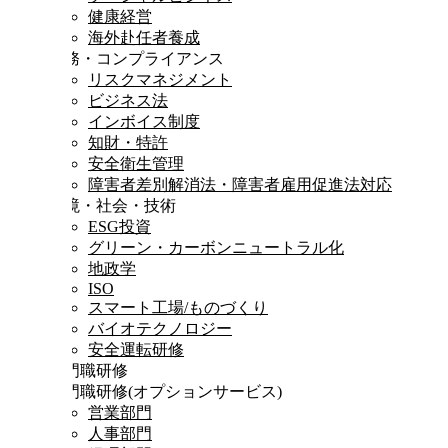
健康経営
海外赴任者養成
法務・コンプライアンス
リスクマネジメント
ビジネス法
インボイス制度
知財・特許
安全衛生管理
障害者差別解消法・障害者雇用促進法対応
環境・社会・技術
ESG投資
グリーン・カーボンニュートラル化
地政学
ISO
スマート工場/ものづくり
バイオテクノロジー
安全運転研修
専門職研修
専門職研修
(オプションサービス)
営業部門
人事部門