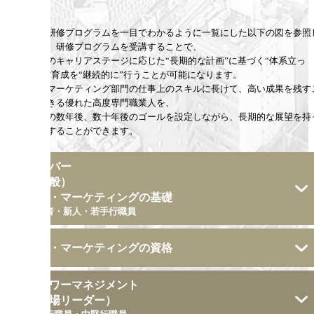
上記の研修プログラムを一目でわかるように一覧にした以下の図を参照
ながら、研修プログラムを受講することで、
受講者のキャリアステージに応じた“長期的な計画”に基づく“体系立っ
た”人材育成を“継続的に”行うことが可能になります。
企画・マーケティング部門の仕事上のスキルに長けて、高い成果を残す
とができる優れた高度専門職業人を、
受講者の数年後、数十年後のゴールを設定しながら、長期的な展望を持
て育成することができます。
メンバー
（一般）
企画・マーケティングの基礎
内定者・新人・若手行職員
企画・マーケティングの資格
ローワーマネジメント
（職場リーダー）