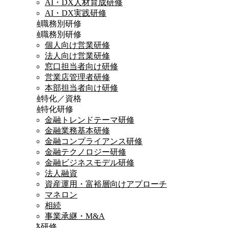
AI・DX人材育成研修
AI・DX実践研修
金融職務別研修
金融職務別研修
個人向け営業研修
法人向け営業研修
窓口担当者向け研修
営業店管理者研修
本部担当者向け研修
金融特化／資格
金融特化研修
金融トレンドテーマ研修
金融業務基本研修
金融コンプライアンス研修
金融テクノロジー研修
金融ビジネスモデル研修
法人融資
資産運用・富裕層向けアプローチ
マネロン
相続
事業承継・M&A
資格研修