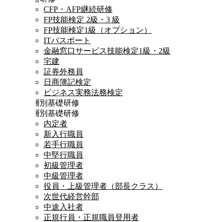
CFP・AFP継続研修
FP技能検定 2級・3 級
FP技能検定1級（オプション）
ITパスポート
金融窓口サービス技能検定1級・2級
宅建
証券外務員
日商簿記検定
ビジネス実務法務検定
階層別基礎研修
階層別基礎研修
内定者
新入行職員
若手行職員
中堅行職員
初級管理者
中級管理者
役員・上級管理者（部長クラス）
次世代経営幹部
中途入社者
正規行員・正規職員登用者