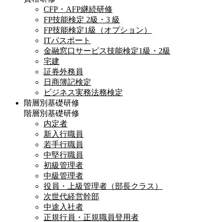
CFP・AFP継続研修
FP技能検定 2級・3 級
FP技能検定1級（オプション）
ITパスポート
金融窓口サービス技能検定1級・2級
宅建
証券外務員
日商簿記検定
ビジネス実務法務検定
階層別基礎研修
階層別基礎研修
内定者
新入行職員
若手行職員
中堅行職員
初級管理者
中級管理者
役員・上級管理者（部長クラス）
次世代経営幹部
中途入社者
正規行員・正規職員登用者