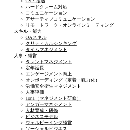
CS・接遇
ハードクレーム対応
コミュニケーション
アサーティブコミュニケーション
リモートワーク・オンラインミーティング
スキル・能力
OAスキル
クリティカルシンキング
タイムマネジメント
人事・経営
タレントマネジメント
定年延長
エンゲージメント向上
オンボーディング（定着・戦力化）
労働安全衛生マネジメント
人事評価
1on1（マネジメント研修）
アンガーマネジメント
人材育成・研修
ビジネスモデル
ウェルビーイング経営
ソーシャルビジネス