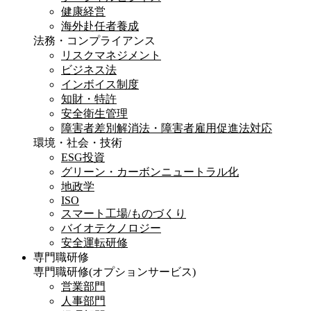
健康経営
海外赴任者養成
法務・コンプライアンス
リスクマネジメント
ビジネス法
インボイス制度
知財・特許
安全衛生管理
障害者差別解消法・障害者雇用促進法対応
環境・社会・技術
ESG投資
グリーン・カーボンニュートラル化
地政学
ISO
スマート工場/ものづくり
バイオテクノロジー
安全運転研修
専門職研修
専門職研修
(オプションサービス)
営業部門
人事部門