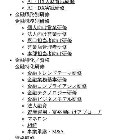
AI・DX人材育成研修
AI・DX実践研修
金融職務別研修
金融職務別研修
個人向け営業研修
法人向け営業研修
窓口担当者向け研修
営業店管理者研修
本部担当者向け研修
金融特化／資格
金融特化研修
金融トレンドテーマ研修
金融業務基本研修
金融コンプライアンス研修
金融テクノロジー研修
金融ビジネスモデル研修
法人融資
資産運用・富裕層向けアプローチ
マネロン
相続
事業承継・M&A
資格研修