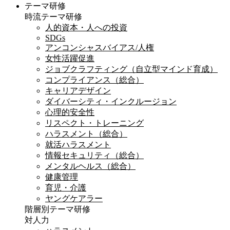
テーマ研修
時流テーマ研修
人的資本・人への投資
SDGs
アンコンシャスバイアス/人権
女性活躍促進
ジョブクラフティング（自立型マインド育成）
コンプライアンス（総合）
キャリアデザイン
ダイバーシティ・インクルージョン
心理的安全性
リスペクト・トレーニング
ハラスメント（総合）
就活ハラスメント
情報セキュリティ（総合）
メンタルヘルス（総合）
健康管理
育児・介護
ヤングケアラー
階層別テーマ研修
対人力