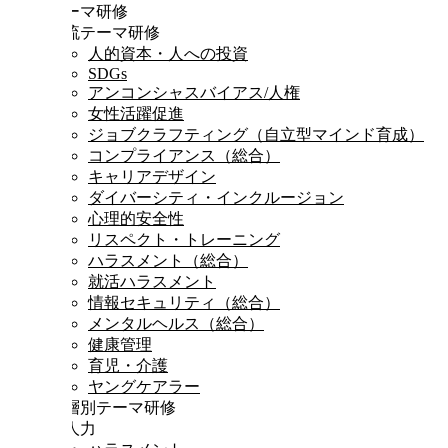
テーマ研修
時流テーマ研修
人的資本・人への投資
SDGs
アンコンシャスバイアス/人権
女性活躍促進
ジョブクラフティング（自立型マインド育成）
コンプライアンス（総合）
キャリアデザイン
ダイバーシティ・インクルージョン
心理的安全性
リスペクト・トレーニング
ハラスメント（総合）
就活ハラスメント
情報セキュリティ（総合）
メンタルヘルス（総合）
健康管理
育児・介護
ヤングケアラー
階層別テーマ研修
対人力