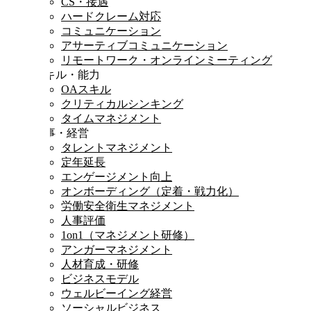
CS・接遇
ハードクレーム対応
コミュニケーション
アサーティブコミュニケーション
リモートワーク・オンラインミーティング
スキル・能力
OAスキル
クリティカルシンキング
タイムマネジメント
人事・経営
タレントマネジメント
定年延長
エンゲージメント向上
オンボーディング（定着・戦力化）
労働安全衛生マネジメント
人事評価
1on1（マネジメント研修）
アンガーマネジメント
人材育成・研修
ビジネスモデル
ウェルビーイング経営
ソーシャルビジネス