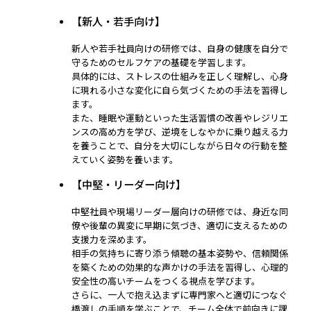
【新人・若手向け】
新人や若手社員向けの研修では、自身の健康を自分で
守るためのセルフケアの基礎を学習します。
具体的には、ストレスの仕組みを正しく理解し、心身
に現れる小さな変化に自ら気づくための手法を習得し
ます。
また、睡眠や運動といった生活習慣の改善やレジリエ
ンスの高め方を学び、逆境をしなやかに乗り越える力
を養うことで、自分を大切にしながら日々の行動を整
えていく姿勢を養います。
【中堅・リーダー向け】
中堅社員や現場リーダー層向けの研修では、身近な同
僚や後輩の異変に早期に気づき、適切に支えるための
支援力を深めます。
相手の気持ちに寄り添う傾聴の基本姿勢や、信頼関係
を築くための効果的な声かけの手法を習得し、心理的
安全性の高いチームをつくる視点を学びます。
さらに、一人で抱え込まずに専門家へと適切につなぐ
橋渡しの手順を学ぶことで、チーム全体で前向きに課