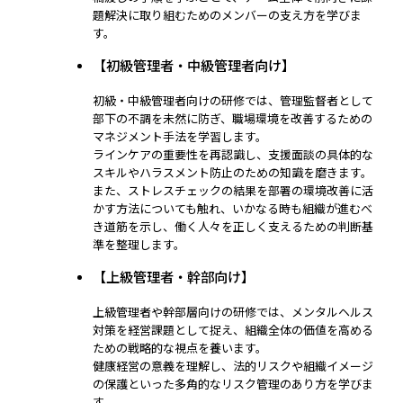
題解決に取り組むためのメンバーの支え方を学びま
す。
【初級管理者・中級管理者向け】
初級・中級管理者向けの研修では、管理監督者として
部下の不調を未然に防ぎ、職場環境を改善するための
マネジメント手法を学習します。
ラインケアの重要性を再認識し、支援面談の具体的な
スキルやハラスメント防止のための知識を磨きます。
また、ストレスチェックの結果を部署の環境改善に活
かす方法についても触れ、いかなる時も組織が進むべ
き道筋を示し、働く人々を正しく支えるための判断基
準を整理します。
【上級管理者・幹部向け】
上級管理者や幹部層向けの研修では、メンタルヘルス
対策を経営課題として捉え、組織全体の価値を高める
ための戦略的な視点を養います。
健康経営の意義を理解し、法的リスクや組織イメージ
の保護といった多角的なリスク管理のあり方を学びま
す。