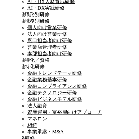
AI・DX人材育成研修
AI・DX実践研修
金融職務別研修
金融職務別研修
個人向け営業研修
法人向け営業研修
窓口担当者向け研修
営業店管理者研修
本部担当者向け研修
金融特化／資格
金融特化研修
金融トレンドテーマ研修
金融業務基本研修
金融コンプライアンス研修
金融テクノロジー研修
金融ビジネスモデル研修
法人融資
資産運用・富裕層向けアプローチ
マネロン
相続
事業承継・M&A
資格研修