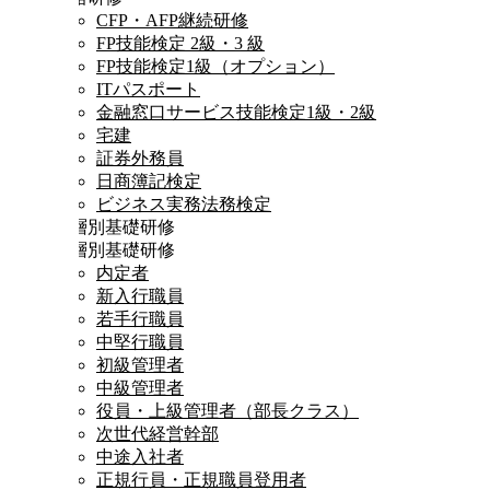
CFP・AFP継続研修
FP技能検定 2級・3 級
FP技能検定1級（オプション）
ITパスポート
金融窓口サービス技能検定1級・2級
宅建
証券外務員
日商簿記検定
ビジネス実務法務検定
階層別基礎研修
階層別基礎研修
内定者
新入行職員
若手行職員
中堅行職員
初級管理者
中級管理者
役員・上級管理者（部長クラス）
次世代経営幹部
中途入社者
正規行員・正規職員登用者