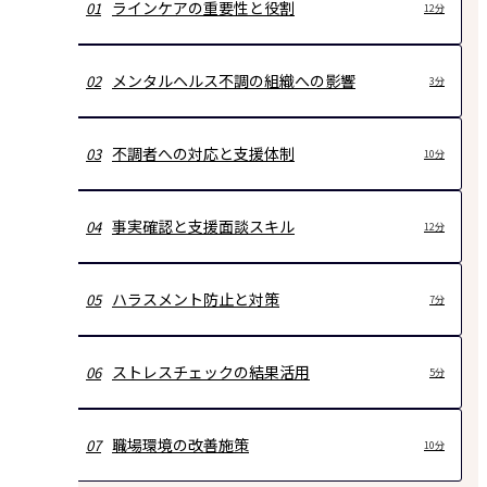
ラインケアの重要性と役割
01
12分
メンタルヘルス不調の組織への影響
02
3分
不調者への対応と支援体制
03
10分
事実確認と支援面談スキル
04
12分
ハラスメント防止と対策
05
7分
ストレスチェックの結果活用
06
5分
職場環境の改善施策
07
10分