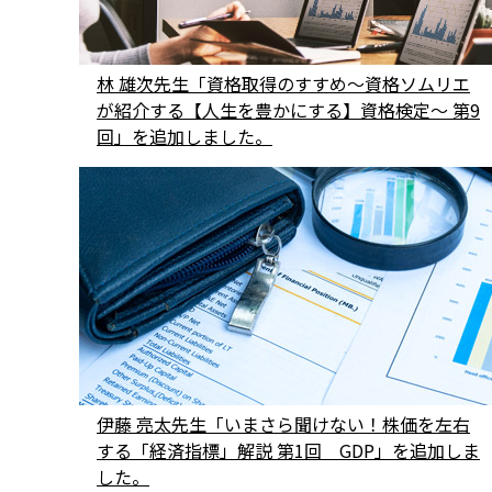
林 雄次先生「資格取得のすすめ〜資格ソムリエ
が紹介する【人生を豊かにする】資格検定～ 第9
回」を追加しました。
伊藤 亮太先生「いまさら聞けない！株価を左右
する「経済指標」解説 第1回 GDP」を追加しま
した。