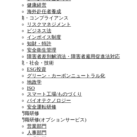
健康経営
海外赴任者養成
法務・コンプライアンス
リスクマネジメント
ビジネス法
インボイス制度
知財・特許
安全衛生管理
障害者差別解消法・障害者雇用促進法対応
環境・社会・技術
ESG投資
グリーン・カーボンニュートラル化
地政学
ISO
スマート工場/ものづくり
バイオテクノロジー
安全運転研修
専門職研修
専門職研修
(オプションサービス)
営業部門
人事部門