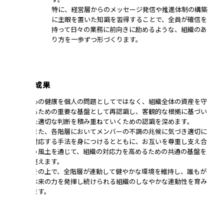
特に、経営層からのメッセージ発信や推進体制の構築
に主眼を置いた知識を習得することで、全員が確信を
持って日々の業務に前向きに励めるような、組織のあ
り方を一歩ずつ形づくります。
研修の成果
心の健康を個人の問題としてではなく、組織全体の資産を守
るための重要な基盤として再認識し、客観的な根拠に基づい
た適切な判断を積み重ねていくための認識を深めます。
また、各階層においてメンバーの不調の兆候に気づき適切に
対応する手法を身につけるとともに、お互いを尊重し支え合
う風土を通じて、組織の対応力を高めるための共通の基盤を
整えます。
その上で、全階層が連動して健やかな環境を維持し、誰もが
本来の力を発揮し続けられる組織のしなやかな連動性を育み
ます。