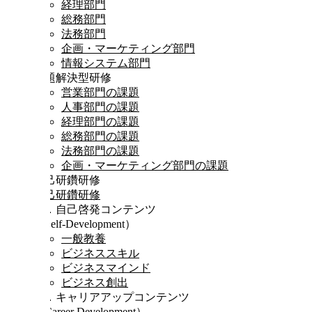
経理部門
総務部門
法務部門
企画・マーケティング部門
情報システム部門
課題解決型研修
営業部門の課題
人事部門の課題
経理部門の課題
総務部門の課題
法務部門の課題
企画・マーケティング部門の課題
自己研鑽研修
自己研鑽研修
Ⅰ．自己啓発コンテンツ
（Self-Development）
一般教養
ビジネススキル
ビジネスマインド
ビジネス創出
Ⅱ．キャリアアップコンテンツ
（Career Development）