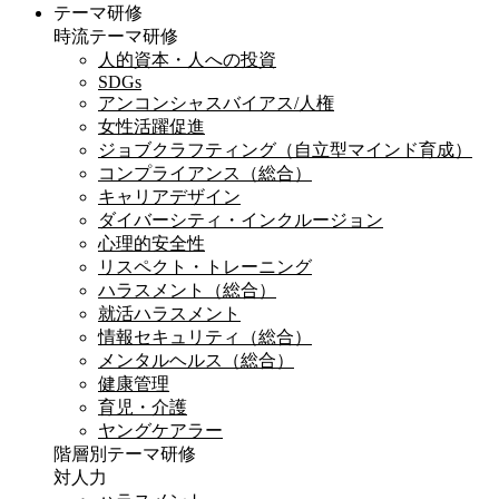
テーマ研修
時流テーマ研修
人的資本・人への投資
SDGs
アンコンシャスバイアス/人権
女性活躍促進
ジョブクラフティング（自立型マインド育成）
コンプライアンス（総合）
キャリアデザイン
ダイバーシティ・インクルージョン
心理的安全性
リスペクト・トレーニング
ハラスメント（総合）
就活ハラスメント
情報セキュリティ（総合）
メンタルヘルス（総合）
健康管理
育児・介護
ヤングケアラー
階層別テーマ研修
対人力