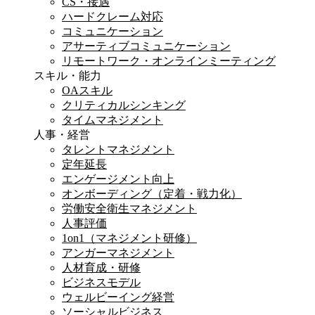
CS・接遇
ハードクレーム対応
コミュニケーション
アサーティブコミュニケーション
リモートワーク・オンラインミーティング
スキル・能力
OAスキル
クリティカルシンキング
タイムマネジメント
人事・経営
タレントマネジメント
定年延長
エンゲージメント向上
オンボーディング（定着・戦力化）
労働安全衛生マネジメント
人事評価
1on1（マネジメント研修）
アンガーマネジメント
人材育成・研修
ビジネスモデル
ウェルビーイング経営
ソーシャルビジネス