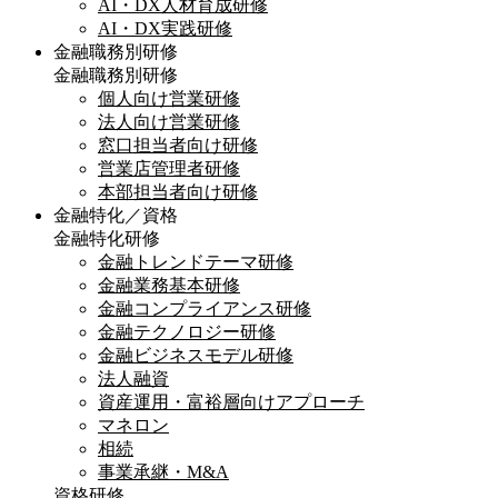
AI・DX人材育成研修
AI・DX実践研修
金融職務別研修
金融職務別研修
個人向け営業研修
法人向け営業研修
窓口担当者向け研修
営業店管理者研修
本部担当者向け研修
金融特化／資格
金融特化研修
金融トレンドテーマ研修
金融業務基本研修
金融コンプライアンス研修
金融テクノロジー研修
金融ビジネスモデル研修
法人融資
資産運用・富裕層向けアプローチ
マネロン
相続
事業承継・M&A
資格研修