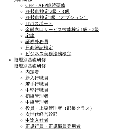
CFP・AFP継続研修
FP技能検定 2級・3 級
FP技能検定1級（オプション）
ITパスポート
金融窓口サービス技能検定1級・2級
宅建
証券外務員
日商簿記検定
ビジネス実務法務検定
階層別基礎研修
階層別基礎研修
内定者
新入行職員
若手行職員
中堅行職員
初級管理者
中級管理者
役員・上級管理者（部長クラス）
次世代経営幹部
中途入社者
正規行員・正規職員登用者