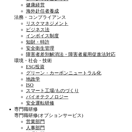
健康経営
海外赴任者養成
法務・コンプライアンス
リスクマネジメント
ビジネス法
インボイス制度
知財・特許
安全衛生管理
障害者差別解消法・障害者雇用促進法対応
環境・社会・技術
ESG投資
グリーン・カーボンニュートラル化
地政学
ISO
スマート工場/ものづくり
バイオテクノロジー
安全運転研修
専門職研修
専門職研修
(オプションサービス)
営業部門
人事部門