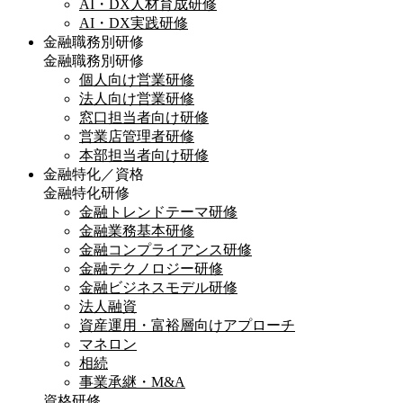
AI・DX人材育成研修
AI・DX実践研修
金融職務別研修
金融職務別研修
個人向け営業研修
法人向け営業研修
窓口担当者向け研修
営業店管理者研修
本部担当者向け研修
金融特化／資格
金融特化研修
金融トレンドテーマ研修
金融業務基本研修
金融コンプライアンス研修
金融テクノロジー研修
金融ビジネスモデル研修
法人融資
資産運用・富裕層向けアプローチ
マネロン
相続
事業承継・M&A
資格研修