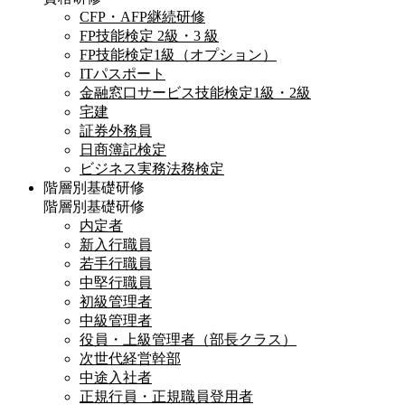
CFP・AFP継続研修
FP技能検定 2級・3 級
FP技能検定1級（オプション）
ITパスポート
金融窓口サービス技能検定1級・2級
宅建
証券外務員
日商簿記検定
ビジネス実務法務検定
階層別基礎研修
階層別基礎研修
内定者
新入行職員
若手行職員
中堅行職員
初級管理者
中級管理者
役員・上級管理者（部長クラス）
次世代経営幹部
中途入社者
正規行員・正規職員登用者