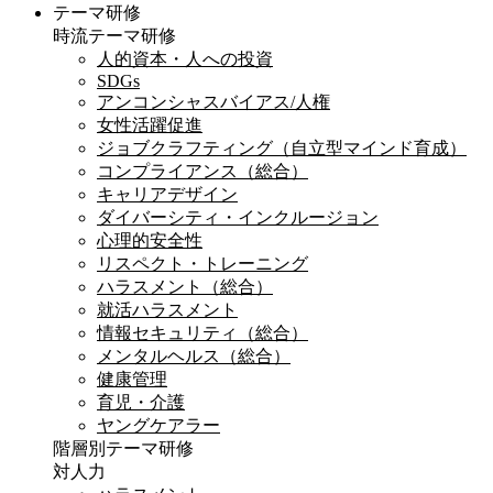
テーマ研修
時流テーマ研修
人的資本・人への投資
SDGs
アンコンシャスバイアス/人権
女性活躍促進
ジョブクラフティング（自立型マインド育成）
コンプライアンス（総合）
キャリアデザイン
ダイバーシティ・インクルージョン
心理的安全性
リスペクト・トレーニング
ハラスメント（総合）
就活ハラスメント
情報セキュリティ（総合）
メンタルヘルス（総合）
健康管理
育児・介護
ヤングケアラー
階層別テーマ研修
対人力