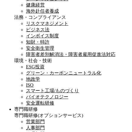
健康経営
海外赴任者養成
法務・コンプライアンス
リスクマネジメント
ビジネス法
インボイス制度
知財・特許
安全衛生管理
障害者差別解消法・障害者雇用促進法対応
環境・社会・技術
ESG投資
グリーン・カーボンニュートラル化
地政学
ISO
スマート工場/ものづくり
バイオテクノロジー
安全運転研修
専門職研修
専門職研修
(オプションサービス)
営業部門
人事部門