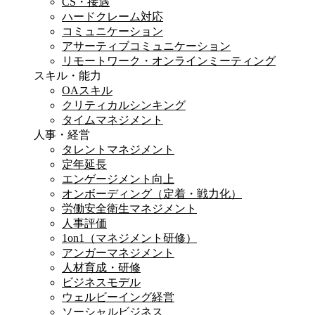
CS・接遇
ハードクレーム対応
コミュニケーション
アサーティブコミュニケーション
リモートワーク・オンラインミーティング
スキル・能力
OAスキル
クリティカルシンキング
タイムマネジメント
人事・経営
タレントマネジメント
定年延長
エンゲージメント向上
オンボーディング（定着・戦力化）
労働安全衛生マネジメント
人事評価
1on1（マネジメント研修）
アンガーマネジメント
人材育成・研修
ビジネスモデル
ウェルビーイング経営
ソーシャルビジネス