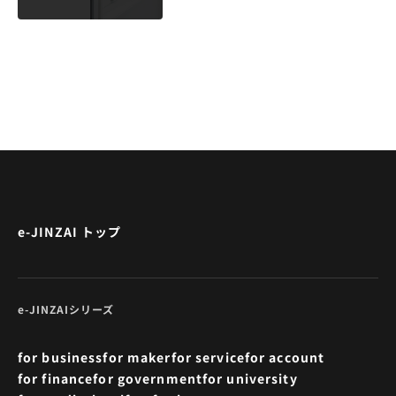
e-JINZAI トップ
e-JINZAIシリーズ
for business
for maker
for service
for account
for finance
for government
for university