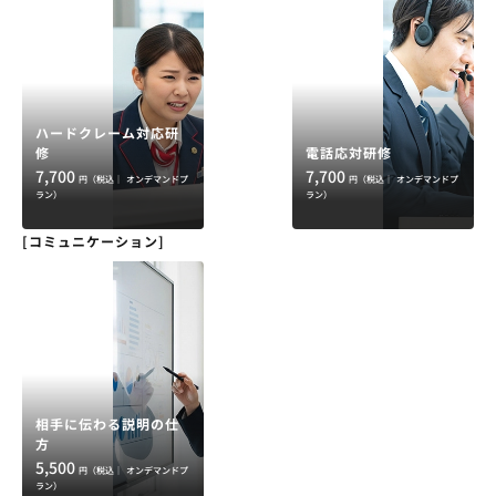
ハードクレーム対応研
修
電話応対研修
7,700
7,700
円（税込｜
オンデマンドプ
円（税込｜
オンデマンドプ
ラン）
ラン）
[コミュニケーション]
相手に伝わる説明の仕
方
5,500
円（税込｜
オンデマンドプ
ラン）