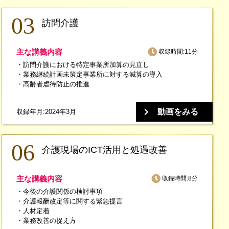
訪問介護
主な講義内容
収録時間:11分
訪問介護における特定事業所加算の見直し
業務継続計画未策定事業所に対する減算の導入
高齢者虐待防止の推進
動画をみる
収録年月:2024年3月
介護現場のICT活用と処遇改善
主な講義内容
収録時間:8分
今後の介護関係の検討事項
介護報酬改定等に関する緊急提言
人材定着
業務改善の捉え方