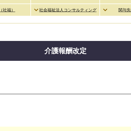
（社福）
社会福祉法人コンサルティング
関与先
介護報酬改定