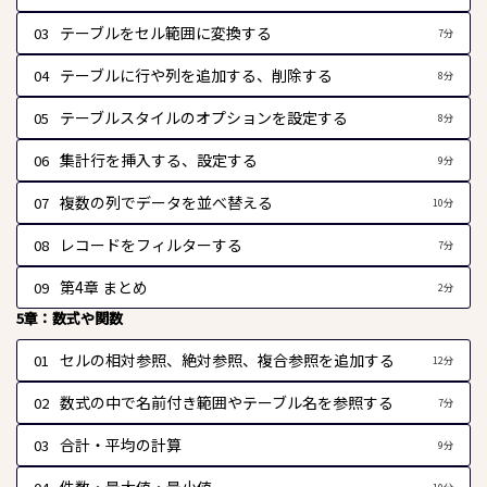
テーブルをセル範囲に変換する
03
7分
テーブルに行や列を追加する、削除する
04
8分
テーブルスタイルのオプションを設定する
05
8分
集計行を挿入する、設定する
06
9分
複数の列でデータを並べ替える
07
10分
レコードをフィルターする
08
7分
第4章 まとめ
09
2分
5章：数式や関数
セルの相対参照、絶対参照、複合参照を追加する
01
12分
数式の中で名前付き範囲やテーブル名を参照する
02
7分
合計・平均の計算
03
9分