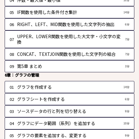
件数・最大値・最小値
04
10分
IF関数を使用した条件付き集計
05
14分
RIGHT、LEFT、MID関数を使用した文字列の抽出
06
6分
UPPER、LOWER関数を使用した大文字・小文字の変
07
7分
換
CONCAT、TEXTJOIN関数を使用した文字列の結合
08
7分
第5章 まとめ
09
3分
6章：グラフの管理
グラフを作成する
01
14分
グラフシートを作成する
02
6分
ソースデータの行と列を切り替える
03
9分
グラフにデータ範囲（系列）を追加する
04
10分
グラフの要素を追加する、変更する
05
9分