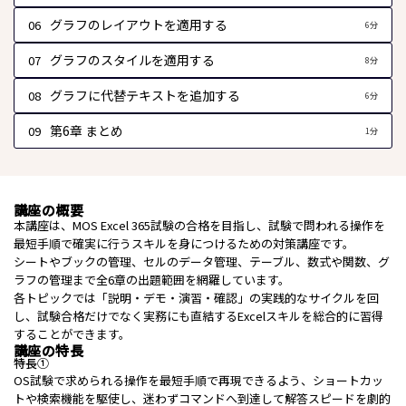
グラフのレイアウトを適用する
06
6分
グラフのスタイルを適用する
07
8分
グラフに代替テキストを追加する
08
6分
第6章 まとめ
09
1分
講座の概要
本講座は、MOS Excel 365試験の合格を目指し、試験で問われる操作を
最短手順で確実に行うスキルを身につけるための対策講座です。
シートやブックの管理、セルのデータ管理、テーブル、数式や関数、グ
ラフの管理まで全6章の出題範囲を網羅しています。
各トピックでは「説明・デモ・演習・確認」の実践的なサイクルを回
し、試験合格だけでなく実務にも直結するExcelスキルを総合的に習得
することができます。
講座の特長
特長①
OS試験で求められる操作を最短手順で再現できるよう、ショートカッ
トや検索機能を駆使し、迷わずコマンドへ到達して解答スピードを劇的