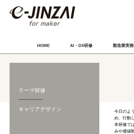
HOME
AI・DX研修
製造業実務
テーマ研修
キャリアデザイン
今日のよ
め、行動
本研修で
みや価値