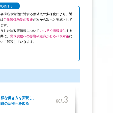
POINT 3
社会構造や労働に対する価値観の多様化により、近
年は
労働関係法制の改正
が次から次へと実施されて
います。
こうした法改正情報について
いち早く情報提供
する
と共に、
労務実務への影響や組織がとるべき対策
に
ついて解説していきます。
3
多様な働き方を実現し、
GOAL
組織の活性化を図る