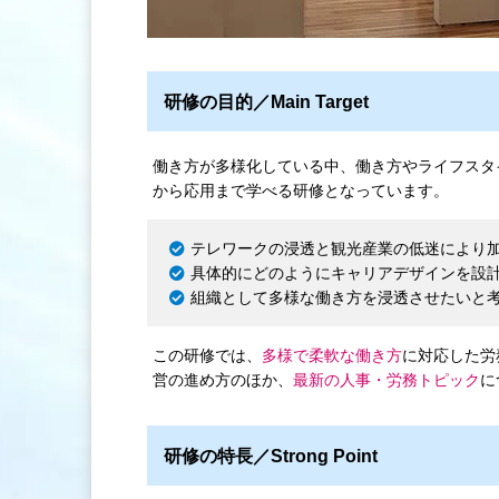
研修の目的／Main Target
働き方が多様化している中、働き方やライフスタ
から応用まで学べる研修となっています。
テレワークの浸透と観光産業の低迷により
具体的にどのようにキャリアデザインを設
組織として多様な働き方を浸透させたいと
この研修では、
多様で柔軟な働き方
に対応した労
営の進め方のほか、
最新の人事・労務トピック
に
研修の特長／Strong Point