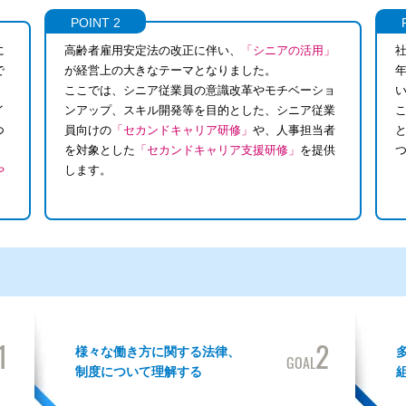
POINT 2
に
高齢者雇用安定法の改正に伴い、
「シニアの活用」
で
が経営上の大きなテーマとなりました。
ここでは、シニア従業員の意識改革やモチベーショ
イ
ンアップ、スキル開発等を目的とした、シニア従業
つ
員向けの
「セカンドキャリア研修」
や、人事担当者
を対象とした
「セカンドキャリア支援研修」
を提供
や
します。
1
2
様々な働き方に関する法律、
GOAL
制度について理解する