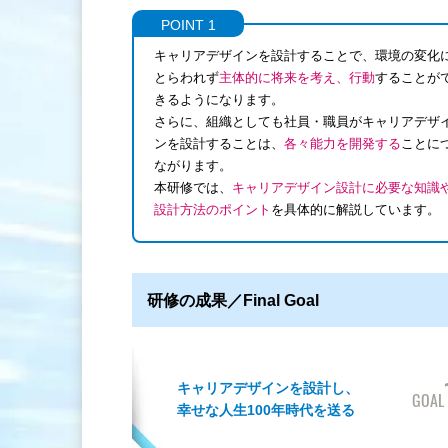
POINT 1
キャリアデザインを設計することで、環境の変化
とらわれず
主体的に将来を考え、行動
することが
きるようになります。
さらに、組織としても社員・職員がキャリアデザ
ンを設計することは、
各々能力を開発する
ことに
ながります。
本研修では、
キャリアデザイン設計に必要な知識
設計方法のポイント
を具体的に解説しています。
研修の成果／Final Goal
キャリアデザインを設計し、
GOAL
幸せな人生100年時代を送る