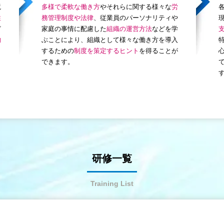
境
多様で柔軟な働き方
やそれらに関する様々な
労
性
務管理制度や法律
、従業員のパーソナリティや
ど
家庭の事情に配慮した
組織の運営方法
などを学
的
ぶことにより、組織として様々な働き方を導入
するための
制度を策定するヒント
を得ることが
できます。
研修一覧
Training List