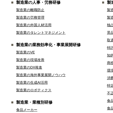
製造業の人事・労務研修
製
製造業の離職防止
製
製造業の労務管理
製
製造業の外国人材活用
独
製造業のタレントマネジメント
景
取
製造業の業務効率化・事業展開研修
特
製造業のVE
知
製造業の現場改善
商
製造業のDX推進
環
製造業の海外事業展開ノウハウ
消
製造業の生成AI活用
特
製造業のロボティクス
不
食
製造業・業種別研修
食
食品メーカー