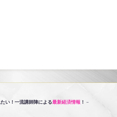
見たい！
一流講師陣による
最新経済情報
！
－