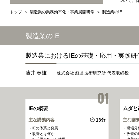
ついて、
トップ
製造業の業務効率化・事業展開研修
製造業のIE
製造業のIE
製造業におけるIEの基礎・応用・実践研
藤井 春雄
株式会社 経営技術研究所 代表取締役
IEの概要
ムダと
主な講義内容
13分
主な講
IEの体系と発展
現場分
改善とは何か
改善の