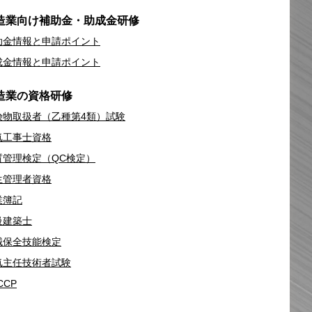
造業向け補助金・助成金研修
助金情報と申請ポイント
成金情報と申請ポイント
造業の資格研修
険物取扱者（乙種第4類）試験
気工事士資格
質管理検定（QC検定）
生管理者資格
業簿記
級建築士
械保全技能検定
気主任技術者試験
CCP