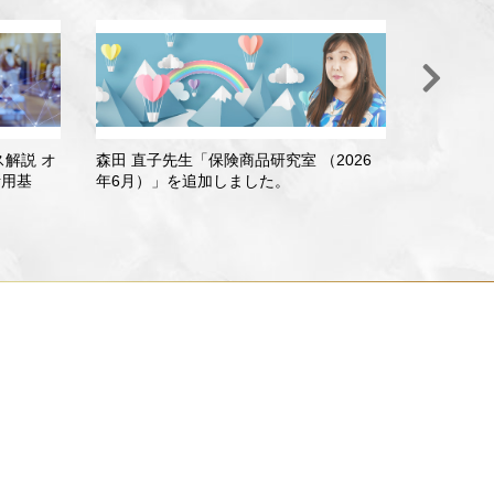
ス解説 オ
森田 直子先生「保険商品研究室 （2026
小宮 一慶
活用基
年6月）」を追加しました。
面に突入
動向」を