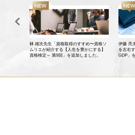
ュースから
林 雄次先生「資格取得のすすめ〜資格ソ
伊藤 亮
回」を追加
ムリエが紹介する【人生を豊かにする】
を左右
資格検定～ 第9回」を追加しました。
GDP」