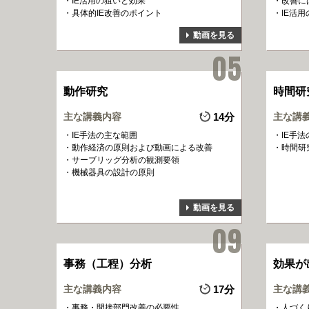
IE活用の狙いと効果
改善に
具体的IE改善のポイント
IE活
動画を見る
動作研究
時間研
主な講義内容
14分
主な講
IE手法の主な範囲
IE手
動作経済の原則および動画による改善
時間研
サーブリッグ分析の観測要領
機械器具の設計の原則
動画を見る
事務（工程）分析
効果が
主な講義内容
17分
主な講
事務・間接部門改善の必要性
人づく