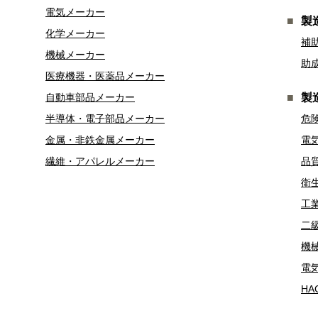
電気メーカー
製
化学メーカー
補
機械メーカー
助
医療機器・医薬品メーカー
自動車部品メーカー
製
半導体・電子部品メーカー
危
金属・非鉄金属メーカー
電
繊維・アパレルメーカー
品
衛
工
二
機
電
HA