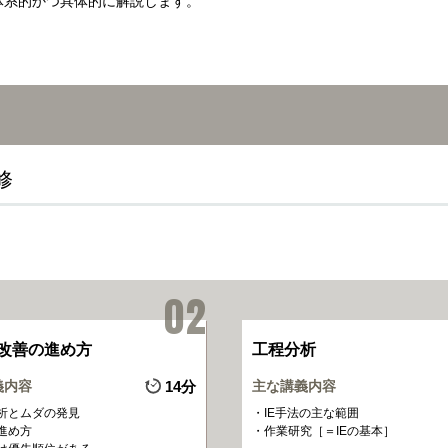
体系的かつ具体的に解説します。
修
改善の進め方
工程分析
義内容
14分
主な講義内容
析とムダの発見
IE手法の主な範囲
進め方
作業研究［＝IEの基本］