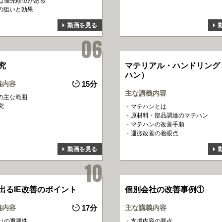
は優先順位がある
用の狙いと効果
動画を見る
究
マテリアル・ハンドリング
ハン）
義内容
15分
主な講義内容
法の主な範囲
究
マテハンとは
原材料・部品調達のマテハン
マテハンの改善手順
運搬改善の着眼点
動画を見る
出るIE改善のポイント
個別会社の改善事例①
義内容
17分
主な講義内容
りの重要性
支援内容の要点