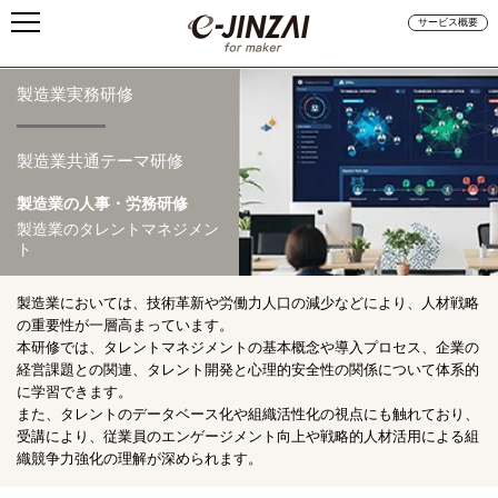
サービス概要
製造業実務研修
製造業共通テーマ研修
製造業の人事・労務研修
製造業のタレントマネジメン
ト
製造業においては、技術革新や労働力人口の減少などにより、人材戦略
の重要性が一層高まっています。
本研修では、タレントマネジメントの基本概念や導入プロセス、企業の
経営課題との関連、タレント開発と心理的安全性の関係について体系的
に学習できます。
また、タレントのデータベース化や組織活性化の視点にも触れており、
受講により、従業員のエンゲージメント向上や戦略的人材活用による組
織競争力強化の理解が深められます。