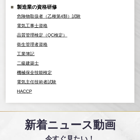
製造業の資格研修
危険物取扱者（乙種第4類）試験
電気工事士資格
品質管理検定（QC検定）
衛生管理者資格
工業簿記
二級建築士
機械保全技能検定
電気主任技術者試験
HACCP
新着ニュース動画
今すぐ見たい！