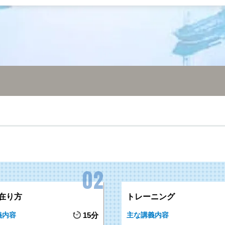
在り方
トレーニング
義内容
15分
主な講義内容