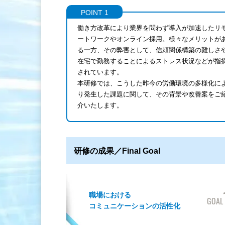
POINT 1
働き方改革により業界を問わず導入が加速したリ
ートワークやオンライン採用。様々なメリットが
る一方、その弊害として、信頼関係構築の難しさ
在宅で勤務することによるストレス状況などが指
されています。
本研修では、こうした昨今の労働環境の多様化に
り発生した課題に関して、その背景や改善案をご
介いたします。
研修の成果／Final Goal
職場における
GOAL
コミュニケーションの活性化