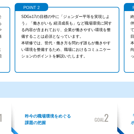
POINT 2
モ
SDGs17の目標の中に「ジェンダー平等を実現しよ
あ
う」「働きがいも 経済成長も」など職場環境に関す
や
る内容が含まれており、企業が働きやすい環境を整
摘
備することは必須となっています。
本研修では、世代・働き方を問わず誰もが働きやす
よ
い環境を整備するため、職場におけるコミュニケー
紹
ションのポイントを解説いたします。
1
2
昨今の職場環境をめぐる
GOAL
課題の把握