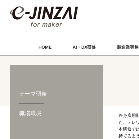
HOME
AI・DX研修
製造業実務
テーマ研修
職場環境
終身雇用
た、テレ
本研修で
持てるよ