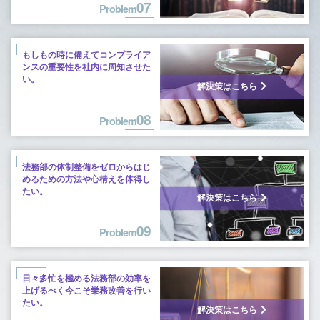
07
Problem
もしもの時に備えてコンプライア
ンスの
重要性を社内に周知させた
い。
解決策はこちら
08
Problem
法務部の体制整備をゼロからはじ
めるための方法や心構えを体得し
たい。
解決策はこちら
09
Problem
日々多忙を極める法務部の効率を
上げるべく今こそ業務改善を行い
たい。
解決策はこちら