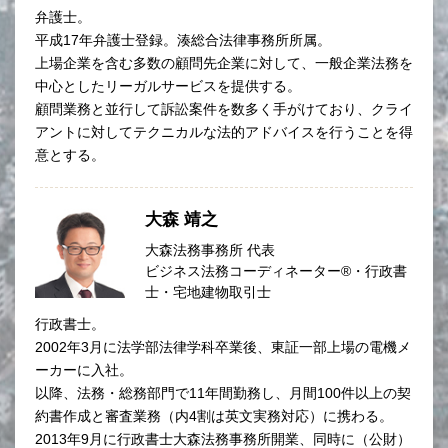
弁護士。
平成17年弁護士登録。湊総合法律事務所所属。
上場企業を含む多数の顧問先企業に対して、一般企業法務を
中心としたリーガルサービスを提供する。
顧問業務と並行して訴訟案件を数多く手がけており、クライ
アントに対してテクニカルな法的アドバイスを行うことを得
意とする。
大森 靖之
大森法務事務所 代表
ビジネス法務コーディネーター®・行政書
士・宅地建物取引士
行政書士。
2002年3月に法学部法律学科卒業後、東証一部上場の電機メ
ーカーに入社。
以降、法務・総務部門で11年間勤務し、月間100件以上の契
約書作成と審査業務（内4割は英文実務対応）に携わる。
2013年9月に行政書士大森法務事務所開業、同時に（公財）