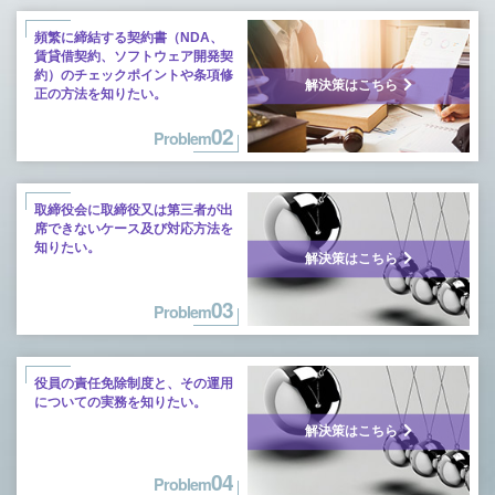
頻繁に締結する契約書（NDA、
賃貸借契約、ソフトウェア開発契
約）のチェックポイントや条項修
解決策はこちら
正の方法を知りたい。
02
Problem
取締役会に取締役又は第三者が出
席できないケース及び対応方法を
知りたい。
解決策はこちら
03
Problem
役員の責任免除制度と、その運用
についての実務を知りたい。
解決策はこちら
04
Problem