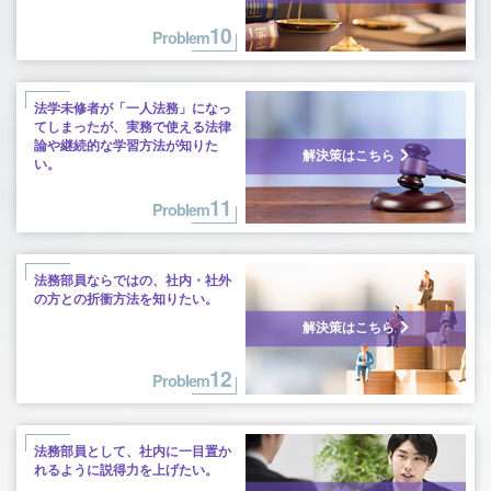
10
Problem
法学未修者が「一人法務」になっ
てしまったが、実務で使える法律
論や継続的な学習方法が知りた
解決策はこちら
い。
11
Problem
法務部員ならではの、社内・社外
の方との
折衝方法を知りたい。
解決策はこちら
12
Problem
法務部員として、社内に一目置か
れるように説得力を上げたい。