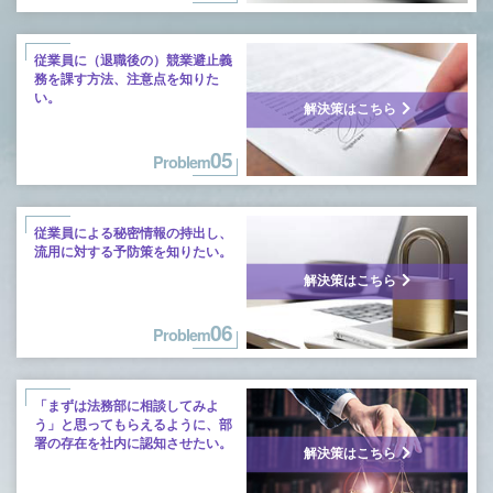
従業員に（退職後の）競業避止義
務を課す
方法、注意点を知りた
い。
解決策はこちら
05
Problem
従業員による秘密情報の持出し、
流用に
対する予防策を知りたい。
解決策はこちら
06
Problem
「まずは法務部に相談してみよ
う」と
思ってもらえるように、部
署の存在を
社内に認知させたい。
解決策はこちら