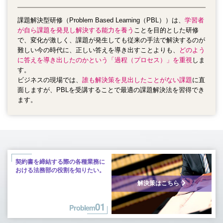
課題解決型研修（Problem Based Learning（PBL））は、
学習者
が自ら課題を発見し解決する能力を養う
ことを目的とした研修
で、
変化が激しく、課題が発生しても従来の手法で解決するのが
難しい今の時代に、正しい答えを導き出すことよりも、
どのよう
に答えを導き出したのかという「過程（プロセス）」を重視
しま
す。
ビジネスの現場では、
誰も解決策を見出したことがない課題
に直
面しますが、PBLを受講することで最適の課題解決法を習得でき
ます。
契約書を締結する際の各種業務に
おける
法務部の役割を知りたい。
解決策はこちら
01
Problem