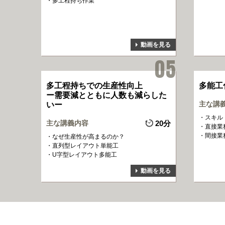
多工程持ち作業
動画を見る
多工程持ちでの生産性向上
多能工
ー需要減とともに人数も減らした
主な講
いー
スキル
主な講義内容
20分
直接業
間接業
なぜ生産性が高まるのか？
直列型レイアウト単能工
U字型レイアウト多能工
動画を見る