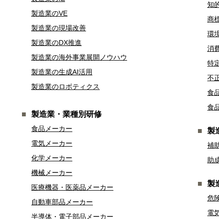
知
製造業のVE
商
製造業の現場改善
環
製造業のDX推進
消
製造業の海外事業展開ノウハウ
特
製造業の生成AI活用
不
製造業のロボティクス
食
食
製造業・業種別研修
食品メーカー
製
電気メーカー
補
化学メーカー
助
機械メーカー
製
医療機器・医薬品メーカー
危
自動車部品メーカー
電
半導体・電子部品メーカー