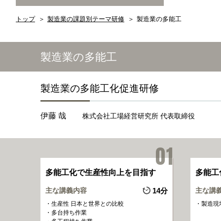
トップ
製造業の課題別テーマ研修
製造業の多能工
製造業の多能工
製造業の多能工化促進研修
伊藤 哉
株式会社工場経営研究所 代表取締役
多能工化で生産性向上を目指す
多能工
主な講義内容
14分
主な講
生産性 日本と世界との比較
製造現
多台持ち作業