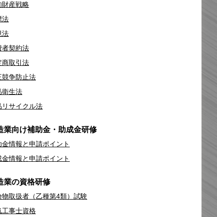
的財産戦略
標法
境法
費者契約法
定商取引法
正競争防止法
品衛生法
品リサイクル法
造業向け補助金・助成金研修
助金情報と申請ポイント
成金情報と申請ポイント
造業の資格研修
険物取扱者（乙種第4類）試験
気工事士資格