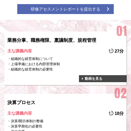
研修アセスメントレポートを提出する
業務分掌、職務権限、稟議制度、規程管理
主な講義内容
27分
組織的な経営体制について
上場準備における内部管理体制
組織的な経営体制の必要性
動画を見る
決算プロセス
主な講義内容
18分
決算/開示体制の整備
決算早期化の必要性