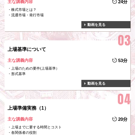
主な講義内容
24分
株式市場とは？
流通市場・発行市場
動画を見る
上場基準について
主な講義内容
53分
上場のための要件(上場基準）
形式基準
動画を見る
上場準備実務（1）
主な講義内容
20分
上場までに要する時間とコスト
各関係者の役割