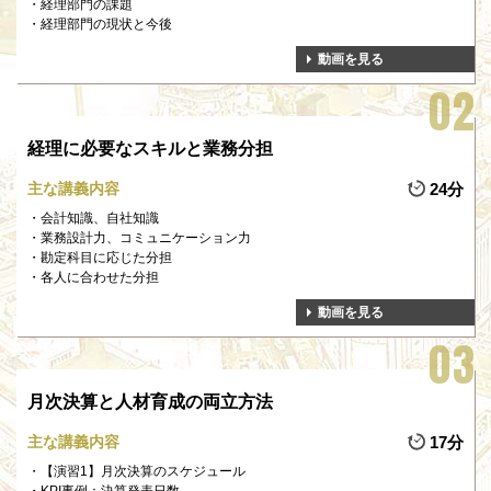
経理部門の課題
経理部門の現状と今後
動画を見る
経理に必要なスキルと業務分担
主な講義内容
24分
会計知識、自社知識
業務設計力、コミュニケーション力
勘定科目に応じた分担
各人に合わせた分担
動画を見る
月次決算と人材育成の両立方法
主な講義内容
17分
【演習1】月次決算のスケジュール