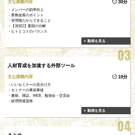
主な講義内容
30分
メンバーの効率向上
業務改善のポイント
管理職だからできること
【演習2】要因の分解
ヒトとコトのバランス
動画を見る
人材育成を加速する外部ツール
主な講義内容
10分
いいセミナーの見分け方
セミナーの事前事後
書籍、雑誌、WEB、勉強会・交流会
経理関連資格
動画を見る