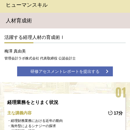
ヒューマンスキル
人材育成術
活躍する経理人材の育成術Ⅰ
梅澤 真由美
管理会計ラボ株式会社 代表取締役 公認会計士
研修アセスメントレポートを提出する
経理業務をとりまく状況
主な講義内容
17分
経理財務業務における近年の動向
海外型によるシナジーの探求