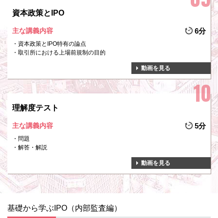
資本政策とIPO
主な講義内容
6分
資本政策とIPO特有の論点
取引所における上場前規制の目的
動画を見る
理解度テスト
主な講義内容
5分
問題
解答・解説
動画を見る
基礎から学ぶIPO（内部監査編）