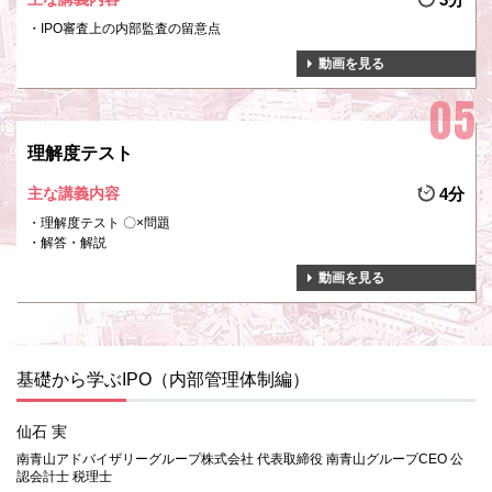
IPO審査上の内部監査の留意点
動画を見る
理解度テスト
主な講義内容
4分
理解度テスト 〇×問題
解答・解説
動画を見る
基礎から学ぶIPO（内部管理体制編）
仙石 実
南青山アドバイザリーグループ株式会社 代表取締役 南青山グループCEO 公
認会計士 税理士