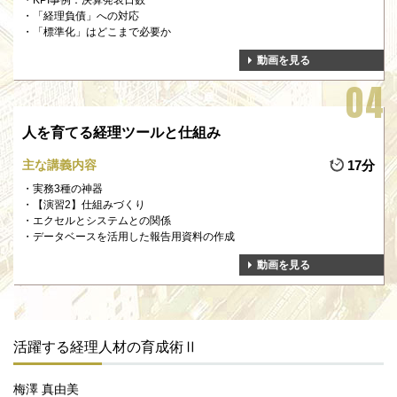
KPI事例：決算発表日数
「経理負債」への対応
「標準化」はどこまで必要か
動画を見る
人を育てる経理ツールと仕組み
主な講義内容
17分
実務3種の神器
【演習2】仕組みづくり
エクセルとシステムとの関係
データベースを活用した報告用資料の作成
動画を見る
活躍する経理人材の育成術Ⅱ
梅澤 真由美