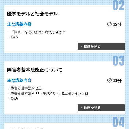
POINT 3
医学モデルと社会モデル
障害者雇用における採用後の定着に向けては、ストレス対応や現在の
安定度等を把握しておくことが重要です。しかし、面接では見極める
主な講義内容
12分
ことが難しい場合もあるため、採用前にインターンシップを行うこと
「障害」をどのように考えますか？
が有益です。
Q&A
そこで、本研修ではインターンシップを行う上でのフローを具体的に
動画を見る
解説いたします。
障害者基本法改正について
主な講義内容
11分
障害者基本法が改正
障害者基本法2011（平成23）年改正法ポイントは
Q&A
1
障害者雇用に関する
動画を見る
GOAL
知識の習得
「障害者雇用促進法」により、障害者雇用率が定められていますが、法定雇