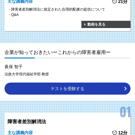
主な講義内容
21分
共生社会の実現のため、障害者雇用に関する法律の整備が進んでいます。
障害者差別解消法に規定された合理的配慮の提供について
本研修を通して、障害者雇用の現状や障害者雇用に関する法律の改正事項に
Q&A
ついて理解することで、障害者雇用における将来像を把握することができま
動画を見る
す。
企業が知っておきたいーこれからの障害者雇用ー
眞保 智子
法政大学現代福祉学部 教授
テストを受験する
障害者差別解消法
主な講義内容
12分