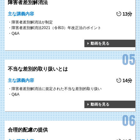
用率が未達成の組織も存在しています。
障害者差別解消法
障害者雇用に関する法律や障害者雇用におけるポイントを知ることで、自組
主な講義内容
13分
織でどのように障害者雇用をしていくか、具体的にイメージすることができ
ます。
障害者差別解消法が制定
障害者差別解消法2021（令和3）年改正法のポイント
Q&A
動画を見る
2
全ての人が働きやすく、
GOAL
輝ける組織作りを
不当な差別的取り扱いとは
障害者雇用を実施している組織の中には、採用や定着という面で課題を感じ
主な講義内容
14分
ている組織も少なくありません。
本研修で、採用プロセスでの見極めポイントや定着のために必要なフォロー
障害者差別解消法に規定された不当な差別的取り扱い
を学ぶことで、組織全員にとって働きやすい組織作りにつながります。
Q&A
動画を見る
3
障害者雇用に関する
GOAL
合理的配慮の提供
将来の動向を把握する