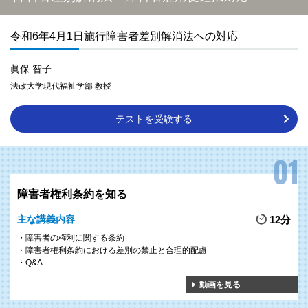
令和6年4月1日施行障害者差別解消法への対応
眞保 智子
法政大学現代福祉学部 教授
POINT 1
テストを受験する
障害者雇用を推進していくためには、「障害者雇用のポイントとは何
か」「それがなぜいま求められるのか」「障害者雇用に関するルール
整備の動き」など、障害者雇用の重要性や動向を自社や自組織内で理
解を深める必要があります。
それらの基礎知識をしっかりと学ぶことができるプログラムを提供し
障害者権利条約を知る
ます。
主な講義内容
12分
POINT 2
障害者の権利に関する条約
障害者雇用や障害者雇用に関する法律について、基礎知識を学ぶだけ
障害者権利条約における差別の禁止と合理的配慮
Q&A
でなく、障害者雇用への理解の醸成に必要な取り組み等についても紹
介しているため、自組織ですぐに障害者雇用に向けた第一歩を踏み出
動画を見る
すことができます。