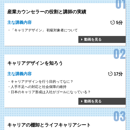
ここでは、シニア従業員の意識改革やモチベーションアップ、スキル
開発等を目的とした、シニア従業員向けの
「セカンドキャリア研修」
産業カウンセラーの役割と講師の実績
や、人事担当者を対象とした
「セカンドキャリア支援研修」
を提供し
ます。
主な講義内容
5分
「キャリアデザイン」 初級対象者について
POINT 3
動画を見る
社会構造や労働に対する価値観の多様化により、近年は
労働関係法制
の改正
が次から次へと実施されています。
こうした法改正情報について
いち早く情報提供
すると共に、
労務実務
への影響や組織がとるべき対策
について解説していきます。
キャリアデザインを知ろう
主な講義内容
17分
キャリアデザインを行う目的ってなに？
人手不足への対応と社会保障の維持
日本のキャリア形成は入社がゴールになっている？
動画を見る
1
キャリアデザインを設計し、
GOAL
キャリアの棚卸とライフキャリアシート
幸せな人生100年時代を送る