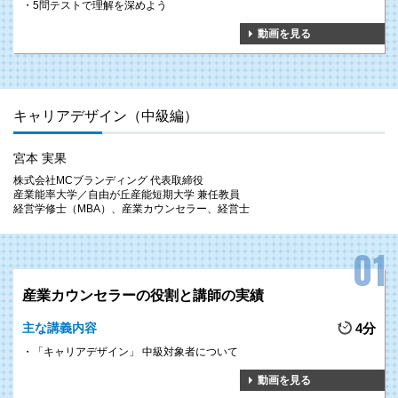
5問テストで理解を深めよう
各々がキャリアデザインを設計し、それらを実現するためには
組織内の人材
動画を見る
が互いを理解し、支え合う
ことが求められます。
特に管理職が本研修を通して、部下の悩みに関心を持ち求心力を高めること
で、組織全体として
様々な働き方を導入・浸透
することができます。
キャリアデザイン（中級編）
宮本 実果
株式会社MCブランディング 代表取締役
産業能率大学／自由が丘産能短期大学 兼任教員
経営学修士（MBA）、産業カウンセラー、経営士
産業カウンセラーの役割と講師の実績
主な講義内容
4分
「キャリアデザイン」 中級対象者について
動画を見る