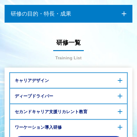
研修の目的・特長・成果
研修一覧
Training List
キャリアデザイン
キャリアデザイン（初級編）
テレワークの浸透と観光産業の低迷により加速したワーケーシ
ディープドライバー
キャリアデザイン（中級編）
ョンについて興味のある方
キャリアデザイン（上級編）
具体的にどのようにキャリアデザインを設計すれば良いか知り
自分のキャリアを考える研修 ～ディープドライバー～
女性のキャリアデザイン
セカンドキャリア支援リカレント教育
たい方
組織として多様な働き方を浸透させたいと考えている方
セカンドキャリア支援プログラム（初級編）～シニアのキャ
ワーケーション導入研修
リア開発全体像～
セカンドキャリア支援プログラム（中級編）～キャリアの基
多様で柔軟な働き方