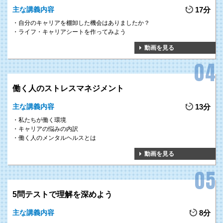
主な講義内容
17分
本研修では、様々な世代を取り巻く状況や環境を踏まえ、
キャリアデザイン
自分のキャリアを棚卸した機会はありましたか？
を設計する重要性や設計方法のポイント
を解説しているため、どのようにキ
ライフ・キャリアシートを作ってみよう
ャリアデザインを設計するか
具体的にイメージ
することができます。
動画を見る
2
様々な働き方に関する法律、
働く人のストレスマネジメント
GOAL
制度について理解する
主な講義内容
13分
多様で柔軟な働き方
やそれらに関する様々な
労務管理制度や法律
、従業員の
私たちが働く環境
パーソナリティや家庭の事情に配慮した
組織の運営方法
などを学ぶことによ
キャリアの悩みの内訳
働く人のメンタルヘルスとは
り、組織として様々な働き方を導入するための
制度を策定するヒント
を得る
ことができます。
動画を見る
5問テストで理解を深めよう
3
多様な働き方を実現し、
GOAL
組織の活性化を図る
主な講義内容
8分