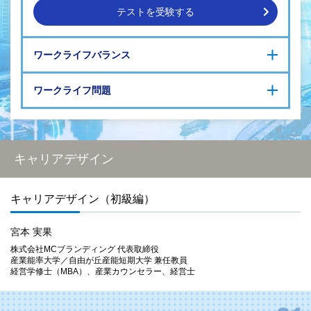
礎をつくる価値観～
仕事とプライベー
テストを受験する
セカンドキャリア支援プログラム（上級編）～キャリアの基
トを両立
最新の人事・労務
礎をつくる価値観～
トピック
ポストコロナの新たな働き方 ワーケーション ～ワーケーシ
ワークライフバランス
ョン概要～
ポストコロナの新たな働き方 ワーケーション ～ワーケーシ
ワーク・ライフ・バランス（初級編）
ョン制度を提供する（人事側）～
ワークライフ問題
ワーク・ライフ・バランス（中級編）
ポストコロナの新たな働き方 ワーケーション ～ワーケーシ
ワーク・ライフ・バランス（上級編）
ョン制度を利用する（社員側）～
プライベート問題を抱えたときに
ニューノーマル時代の新たな働き方 - いま人事がやるべきこ
ポストコロナの新たな働き方 ワーケーション ～ワーケータ
部下へのワークライフ対応
と
POINT 1
ーを受容する（地域側）～
社員のワークライフと経営
キャリアデザインを設計することで、環境の変化にとらわれず
主体的
キャリアデザイン
に将来を考え、行動
することができるようになります。
さらに、組織としても社員・職員がキャリアデザインを設計すること
キャリアデザイン（初級編）
は、
各々能力を開発する
ことにつながります。
本研修では、
キャリアデザイン設計に必要な知識や設計方法のポイン
ト
を具体的に解説しています。
宮本 実果
株式会社MCブランディング 代表取締役
産業能率大学／自由が丘産能短期大学 兼任教員
POINT 2
経営学修士（MBA）、産業カウンセラー、経営士
高齢者雇用安定法の改正に伴い、
「シニアの活用」
が経営上の大きな
テーマとなりました。