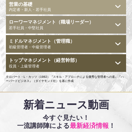
営業の基礎
内定者・新人・若手社員
ローワーマネジメント
（職場リーダー）
若手社員・中堅社員
ミドルマネジメント
（管理職）
初級管理者・中級管理者
トップマネジメント
（経営幹部）
役員・上級管理者
※
ロバート・L・カッツ（1982）『スキル・アプロ―チによる優秀な管理者への道』『ハ
ーバードビジネス』（ダイヤモンド社）を基に作成
新着ニュース動画
今すぐ見たい！
一流講師陣による
最新経済情報
！