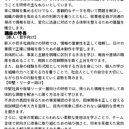
うことを研修の主なねらいとしています。
単に情報を集めるだけでなく、客観的なデータを用いて問題を解決し、
組織の価値を高めるための判断力を養うとともに、就業者全員が共通の
視点で情報を捉え、変化に迅速に対応できる体制を整えるための基盤を
確立します。
講座の特長
【新人・若手向け】
新人や若手社員向けの研修では、情報の重要性を正しく理解し、日々の
業務で正確に情報を扱うための基本動作を学習します。
具体的には、事実と主観を明確に区別する手法を学び、報告や連絡の精
度を高めることで、周囲との信頼関係を築く土台を作ります。
また、自身の経験を形式知として共有する方法を身につけ、個人の学び
を組織の力へと変える力を養うことで、社会人としての自分を大切にし
ながら日々の行動を整えていく姿勢を育みます。
【中堅・リーダー向け】
中堅社員や現場リーダー層向けの研修では、得られた情報を分析して具
体的な課題を解決へと導く方法を深く学びます。
不具合の真因を探るための事実確認の手法や、因果関係を正しく捉える
仮説検証の考え方を習得し、目先の現象に惑わされない論理的な思考力
を磨きます。
さらに、従来の常識にとらわれない柔軟な発想法を学ぶことで、チーム
全体で前向きに改善に取り組むための粘り強さと、将来を見据えた実効
性のある解決策を提案する力を養います。