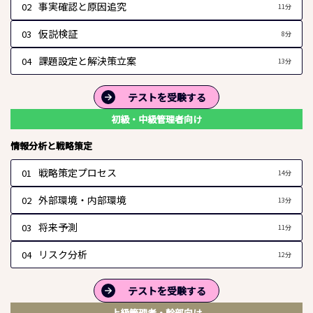
事実確認と原因追究
02
11分
仮説検証
03
8分
課題設定と解決策立案
04
13分
テストを受験する
初級・中級管理者向け
情報分析と戦略策定
戦略策定プロセス
01
14分
外部環境・内部環境
02
13分
将来予測
03
11分
リスク分析
04
12分
テストを受験する
上級管理者・幹部向け