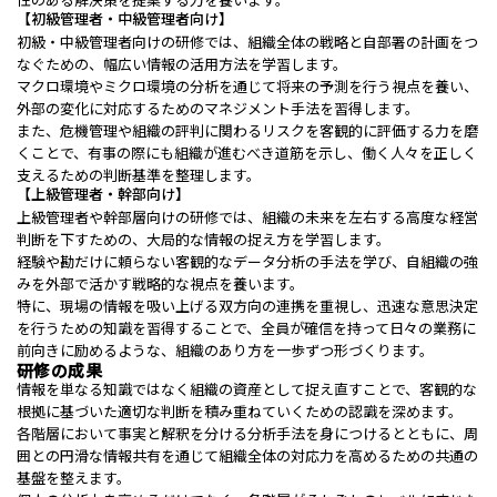
【初級管理者・中級管理者向け】
初級・中級管理者向けの研修では、組織全体の戦略と自部署の計画をつ
なぐための、幅広い情報の活用方法を学習します。
マクロ環境やミクロ環境の分析を通じて将来の予測を行う視点を養い、
外部の変化に対応するためのマネジメント手法を習得します。
また、危機管理や組織の評判に関わるリスクを客観的に評価する力を磨
くことで、有事の際にも組織が進むべき道筋を示し、働く人々を正しく
支えるための判断基準を整理します。
【上級管理者・幹部向け】
上級管理者や幹部層向けの研修では、組織の未来を左右する高度な経営
判断を下すための、大局的な情報の捉え方を学習します。
経験や勘だけに頼らない客観的なデータ分析の手法を学び、自組織の強
みを外部で活かす戦略的な視点を養います。
特に、現場の情報を吸い上げる双方向の連携を重視し、迅速な意思決定
を行うための知識を習得することで、全員が確信を持って日々の業務に
前向きに励めるような、組織のあり方を一歩ずつ形づくります。
研修の成果
情報を単なる知識ではなく組織の資産として捉え直すことで、客観的な
根拠に基づいた適切な判断を積み重ねていくための認識を深めます。
各階層において事実と解釈を分ける分析手法を身につけるとともに、周
囲との円滑な情報共有を通じて組織全体の対応力を高めるための共通の
基盤を整えます。