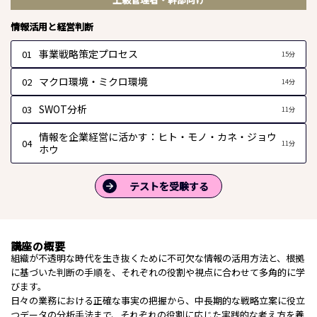
情報活用と経営判断
事業戦略策定プロセス
01
15分
マクロ環境・ミクロ環境
02
14分
SWOT分析
03
11分
情報を企業経営に活かす：ヒト・モノ・カネ・ジョウ
04
11分
ホウ
テストを受験する
講座の概要
組織が不透明な時代を生き抜くために不可欠な情報の活用方法と、根拠
に基づいた判断の手順を、それぞれの役割や視点に合わせて多角的に学
びます。
日々の業務における正確な事実の把握から、中長期的な戦略立案に役立
つデータの分析手法まで、それぞれの役割に応じた実践的な考え方を養