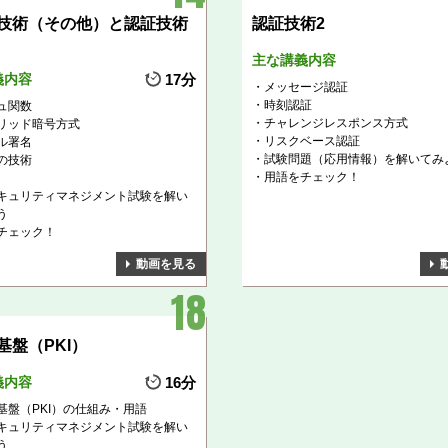
技術（その他）と認証技術
認証技術2
主な講義内容
義内容
17分
メッセージ認証
時刻認証
ュ関数
チャレンジレスポンス方式
リッド暗号方式
リスクベース認証
ル署名
試験問題（応用情報）を解いてみ
の技術
用語をチェック！
キュリティマネジメント試験を解い
う
チェック！
動画を見る
基盤（PKI）
義内容
16分
基盤（PKI）の仕組み・用語
キュリティマネジメント試験を解い
う