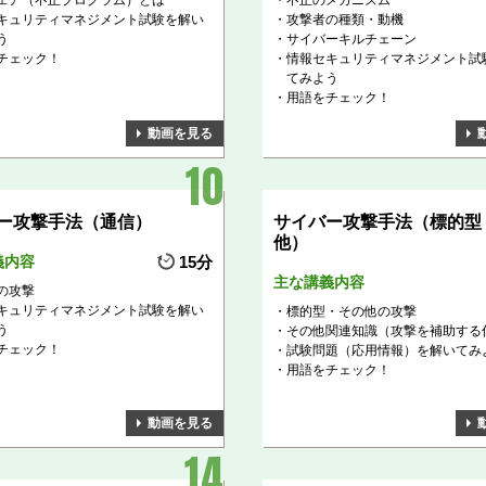
ェア（不正プログラム）とは
不正のメカニズム
キュリティマネジメント試験を解い
攻撃者の種類・動機
う
サイバーキルチェーン
チェック！
情報セキュリティマネジメント試
てみよう
用語をチェック！
動画を見る
ー攻撃手法（通信）
サイバー攻撃手法（標的型
他）
義内容
15分
主な講義内容
の攻撃
キュリティマネジメント試験を解い
標的型・その他の攻撃
う
その他関連知識（攻撃を補助する
チェック！
試験問題（応用情報）を解いてみ
用語をチェック！
動画を見る