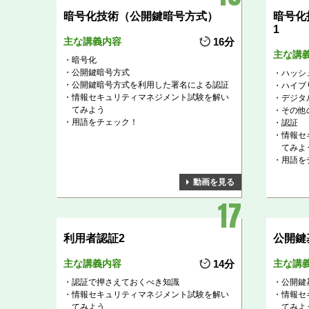
暗号化技術（公開鍵暗号方式）
暗号化
1
主な講義内容
16分
主な講
暗号化
公開鍵暗号方式
ハッシ
公開鍵暗号方式を利用した署名による認証
ハイブ
情報セキュリティマネジメント試験を解い
デジタ
てみよう
その他
用語をチェック！
認証
情報セ
てみよ
用語を
動画を見る
利用者認証2
公開鍵
主な講義内容
14分
主な講
認証で押さえておくべき知識
公開鍵
情報セキュリティマネジメント試験を解い
情報セ
てみよう
てみよ