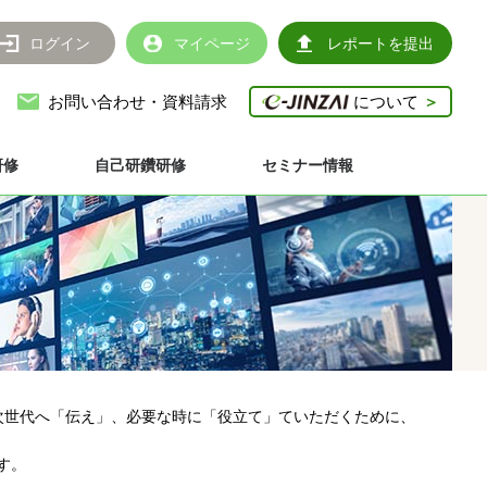
ログイン
マイページ
レポートを提出
お問い合わせ・資料請求
について
＞
研修
自己研鑽研修
セミナー情報
次世代へ「伝え」、必要な時に「役立て」ていただくために、
す。