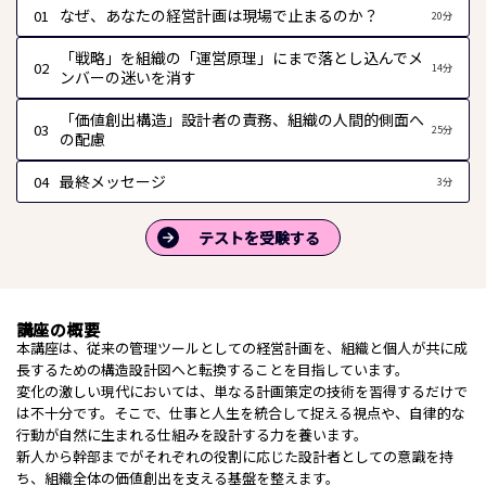
なぜ、あなたの経営計画は現場で止まるのか？
01
20分
「戦略」を組織の「運営原理」にまで落とし込んでメ
02
14分
ンバーの迷いを消す
「価値創出構造」設計者の責務、組織の人間的側面へ
03
25分
の配慮
最終メッセージ
04
3分
テストを受験する
講座の概要
本講座は、従来の管理ツールとしての経営計画を、組織と個人が共に成
長するための構造設計図へと転換することを目指しています。
変化の激しい現代においては、単なる計画策定の技術を習得するだけで
は不十分です。そこで、仕事と人生を統合して捉える視点や、自律的な
行動が自然に生まれる仕組みを設計する力を養います。
新人から幹部までがそれぞれの役割に応じた設計者としての意識を持
ち、組織全体の価値創出を支える基盤を整えます。