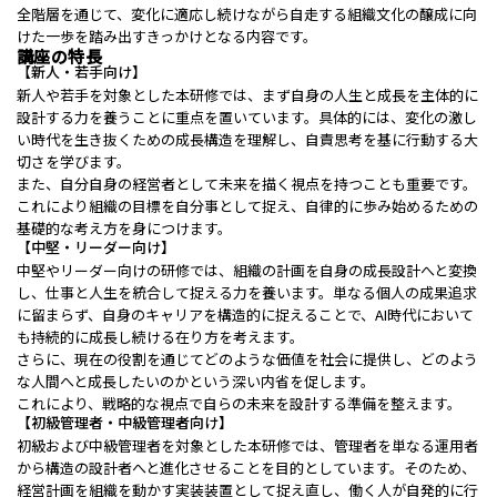
全階層を通じて、変化に適応し続けながら自走する組織文化の醸成に向
けた一歩を踏み出すきっかけとなる内容です。
講座の特長
【新人・若手向け】
新人や若手を対象とした本研修では、まず自身の人生と成長を主体的に
設計する力を養うことに重点を置いています。具体的には、変化の激し
い時代を生き抜くための成長構造を理解し、自責思考を基に行動する大
切さを学びます。
また、自分自身の経営者として未来を描く視点を持つことも重要です。
これにより組織の目標を自分事として捉え、自律的に歩み始めるための
基礎的な考え方を身につけます。
【中堅・リーダー向け】
中堅やリーダー向けの研修では、組織の計画を自身の成長設計へと変換
し、仕事と人生を統合して捉える力を養います。単なる個人の成果追求
に留まらず、自身のキャリアを構造的に捉えることで、AI時代において
も持続的に成長し続ける在り方を考えます。
さらに、現在の役割を通じてどのような価値を社会に提供し、どのよう
な人間へと成長したいのかという深い内省を促します。
これにより、戦略的な視点で自らの未来を設計する準備を整えます。
【初級管理者・中級管理者向け】
初級および中級管理者を対象とした本研修では、管理者を単なる運用者
から構造の設計者へと進化させることを目的としています。そのため、
経営計画を組織を動かす実装装置として捉え直し、働く人が自発的に行