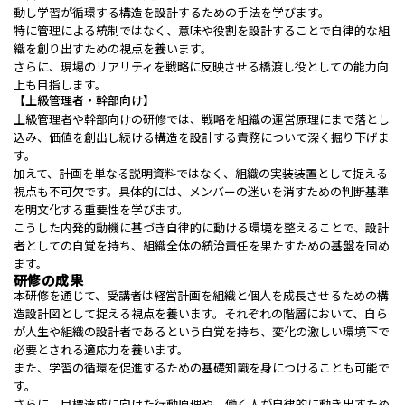
動し学習が循環する構造を設計するための手法を学びます。
特に管理による統制ではなく、意味や役割を設計することで自律的な組
織を創り出すための視点を養います。
さらに、現場のリアリティを戦略に反映させる橋渡し役としての能力向
上も目指します。
【上級管理者・幹部向け】
上級管理者や幹部向けの研修では、戦略を組織の運営原理にまで落とし
込み、価値を創出し続ける構造を設計する責務について深く掘り下げま
す。
加えて、計画を単なる説明資料ではなく、組織の実装装置として捉える
視点も不可欠です。具体的には、メンバーの迷いを消すための判断基準
を明文化する重要性を学びます。
こうした内発的動機に基づき自律的に動ける環境を整えることで、設計
者としての自覚を持ち、組織全体の統治責任を果たすための基盤を固め
ます。
研修の成果
本研修を通じて、受講者は経営計画を組織と個人を成長させるための構
造設計図として捉える視点を養います。それぞれの階層において、自ら
が人生や組織の設計者であるという自覚を持ち、変化の激しい環境下で
必要とされる適応力を養います。
また、学習の循環を促進するための基礎知識を身につけることも可能で
す。
さらに、目標達成に向けた行動原理や、働く人が自律的に動き出すため