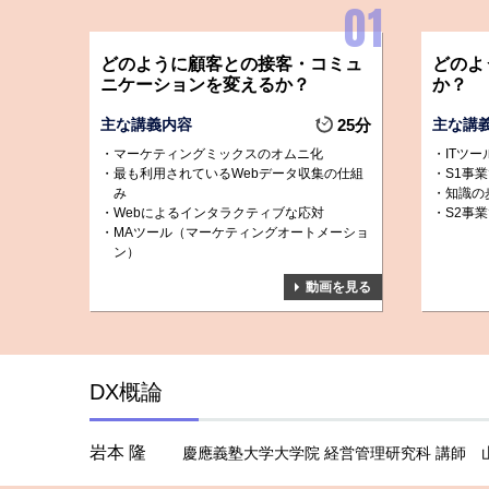
どのように顧客との接客・コミュ
どのよ
ニケーションを変えるか？
か？
主な講義内容
25分
主な講
マーケティングミックスのオムニ化
ITツ
最も利用されているWebデータ収集の仕組
S1事
み
知識の
Webによるインタラクティブな応対
S2事
MAツール（マーケティングオートメーショ
ン）
動画を見る
DX概論
岩本 隆
慶應義塾大学大学院 経営管理研究科 講師