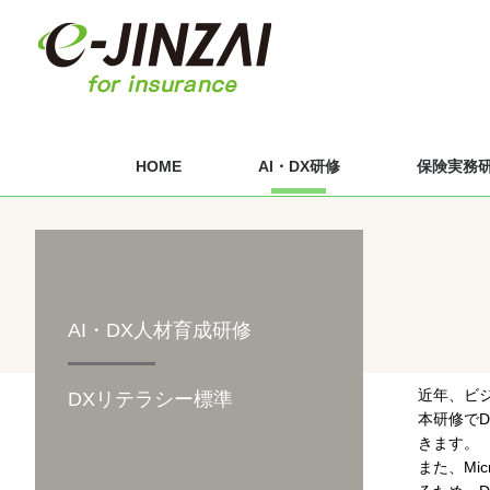
HOME
AI・DX研修
保険実務
AI・DX人材育成研修
近年、ビ
DXリテラシー標準
本研修でD
きます。
また、Mic