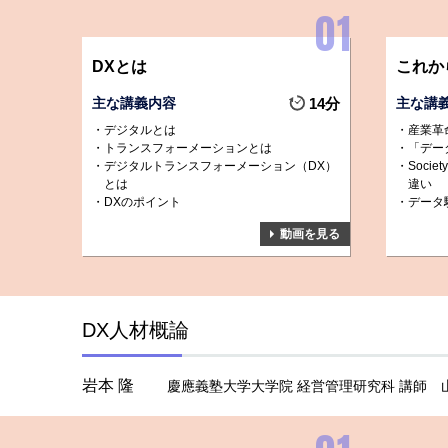
DXとは
これから
主な講義内容
14分
主な講
デジタルとは
産業革
トランスフォーメーションとは
「デー
デジタルトランスフォーメーション（DX）
Socie
とは
違い
DXのポイント
データ
動画を見る
DX人材概論
岩本 隆
慶應義塾大学大学院 経営管理研究科 講師