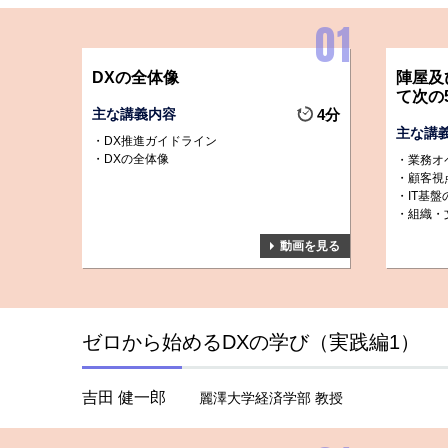
DXの全体像
陣屋及
て次の
主な講義内容
4分
主な講
DX推進ガイドライン
DXの全体像
業務オ
顧客視
IT基盤
組織・
動画を見る
ゼロから始めるDXの学び（実践編1）
吉田 健一郎
麗澤大学経済学部 教授