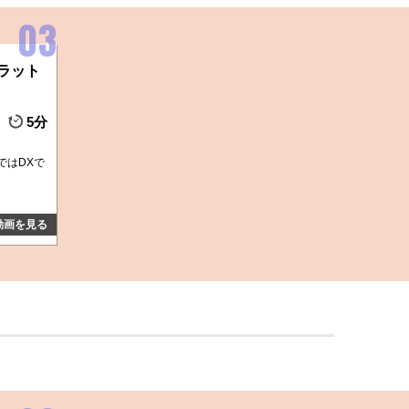
ラット
5分
ではDXで
動画を見る