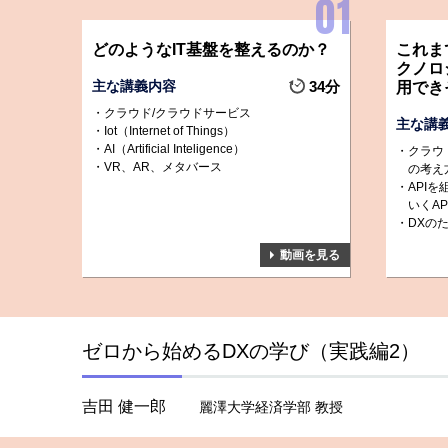
どのようなIT基盤を整えるのか？
これま
クノロ
主な講義内容
34分
用でき
クラウド/クラウドサービス
主な講
Iot（Internet of Things）
AI（Artificial Inteligence）
クラウ
VR、AR、メタバース
の考え
API
いくA
DXの
動画を見る
ゼロから始めるDXの学び（実践編2）
吉田 健一郎
麗澤大学経済学部 教授