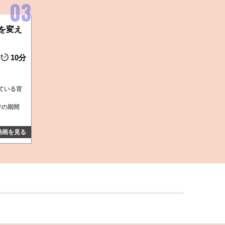
を変え
10分
ている背
での期間
動画を見る