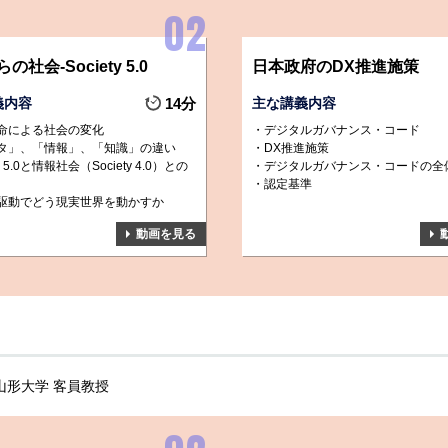
の社会-Society 5.0
日本政府のDX推進施策
義内容
14分
主な講義内容
命による社会の変化
デジタルガバナンス・コード
タ」、「情報」、「知識」の違い
DX推進施策
ty 5.0と情報社会（Society 4.0）との
デジタルガバナンス・コードの全
認定基準
駆動でどう現実世界を動かすか
動画を見る
山形大学 客員教授