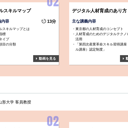
ルスキルマップ
デジタル人材育成のあり方
義内容
13分
主な講義内容
ルスキルマップとは
東京都の人材育成のコンセプト
指標
人材育成のためのデジタルテクノ
タイプ
活用
項目の分類
「第四次産業革命スキル習得講座
ル講座）認定制度」
動画を見る
山形大学 客員教授