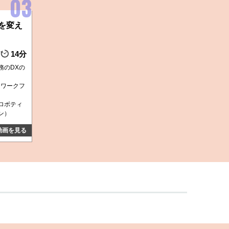
を変え
14分
務のDXの
なワークフ
ロボティ
ン）
動画を見る