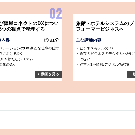
び陣屋コネクトのDXについ
旅館・ホテルシステムのプ
5つの視点で整理する
フォーマービジネスへ
義内容
21分
主な講義内容
ペレーションのDX:新たな仕事の仕方
ビジネスモデルのDX
点におけるDX
既存のビジネスのデジタル化だけ
のDX:新たなシステム
はない
文化のDX
経営分野×情報/デジタル/新技術
動画を見る