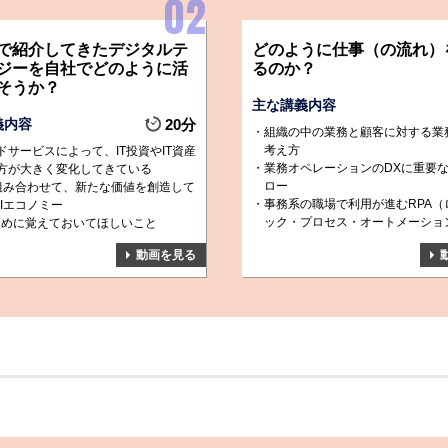
で紹介してきたデジタルテ
どのように仕事（の流れ）
ジーを自社でどのように活
るのか？
そうか？
主な講義内容
義内容
20分
組織の中の業務と顧客に対する業
考え方
ドサービスによって、IT投資やIT資産
業務オペレーションのDXに重要
方が大きく変化してきている
ロー
を組み合わせて、新たな価値を創造して
事務系の職場で利用が進むRPA（
PIエコノミー
ック・プロセス・オートメーショ
ために覚えておいてほしいこと
動画を見る