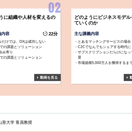
うに組織や人材を変えるの
どのようにビジネスモデル
ていくのか
義内容
22分
主な講義内容
ールだけでは、DXは成功しない
とあるマッチングサービスの場合
業での課題とソリューション
C2Cでなんでもシェアする時代に
歩み寄り
サブスクリプションだらけになっ
業での課題とソリューション
景
市場規模5,000万人を獲得するま
動画を見る
山形大学 客員教授