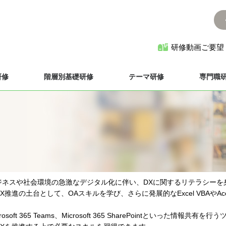
研修動画ご要望
研修
階層別基礎研修
テーマ研修
専門職
ジネスや社会環境の急激なデジタル化に伴い、DXに関するリテラシーを
X推進の土台として、OAスキルを学び、さらに発展的なExcel VBAやA
rosoft 365 Teams、Microsoft 365 SharePointとい