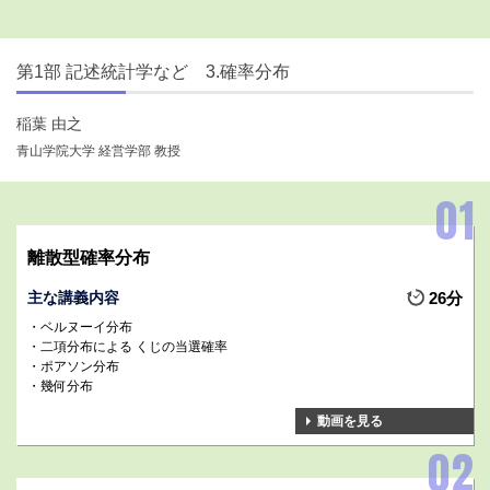
第1部 記述統計学など 3.確率分布
稲葉 由之
青山学院大学 経営学部 教授
離散型確率分布
主な講義内容
26分
ベルヌーイ分布
二項分布による くじの当選確率
ポアソン分布
幾何分布
動画を見る