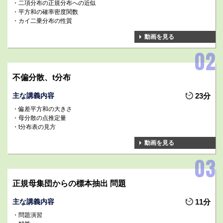
二項分布の正規分布への近似
平方和の確率密度関数
カイ二乗分布の性質
動画を見る
不偏分散、t分布
主な講義内容
23分
偏差平方和の大きさ
母分散の点推定量
t分布表の見方
動画を見る
正規母集団からの標本抽出 問題
主な講義内容
11分
問題演習