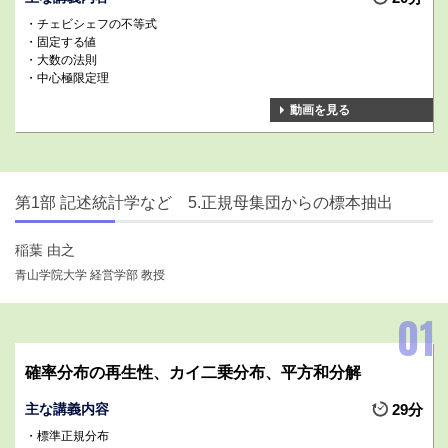
チェビシェフの不等式
固定する値
大数の法則
中心極限定理
動画を見る
第1部 記述統計学など 5.正規母集団からの標本抽出
稲葉 由之
青山学院大学 経営学部 教授
確率分布の再生性、カイ二乗分布、平方和分解
主な講義内容
29分
標準正規分布