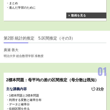
まとめ
進んだ学習のために
動画を見る
第2部 統計的推定 5.区間推定（その3）
廣瀬 善大
明治大学 総合数理学部 准教授
2標本問題：母平均の差の区間推定（母分散は既知）
主な講義内容
21分
1標本問題と2標本問題
利用する変数と確率分布
データと確率分
信頼区間を作る