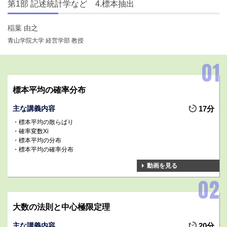
第1部 記述統計学など 4.標本抽出
稲葉 由之
青山学院大学 経営学部 教授
標本平均の確率分布
主な講義内容
17分
標本平均の散らばり
確率変数Xi
標本平均の分布
標本平均の確率分布
動画を見る
大数の法則と中心極限定理
主な講義内容
20分