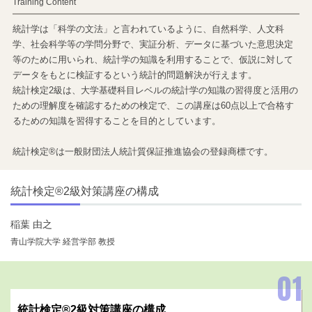
Training Content
統計学は「科学の文法」と言われているように、自然科学、人文科
学、社会科学等の学問分野で、実証分析、データに基づいた意思決定
等のために用いられ、統計学の知識を利用することで、仮説に対して
データをもとに検証するという統計的問題解決が行えます。
統計検定2級は、大学基礎科目レベルの統計学の知識の習得度と活用の
ための理解度を確認するための検定で、この講座は60点以上で合格す
るための知識を習得することを目的としています。
統計検定®は一般財団法人統計質保証推進協会の登録商標です。
統計検定®2級対策講座の構成
稲葉 由之
青山学院大学 経営学部 教授
統計検定®2級対策講座の構成