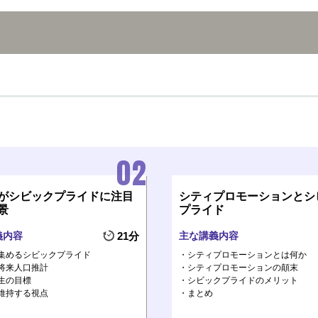
がシビックプライドに注目
シティプロモーションとシ
景
プライド
義内容
21分
主な講義内容
集めるシビックプライド
シティプロモーションとは何か
将来人口推計
シティプロモーションの顛末
生の目標
シビックプライドのメリット
維持する視点
まとめ