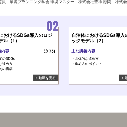
研究員
環境プランニング学会 環境マスター
株式会社豊祥 顧問
株式会
におけるSDGs導入のロジ
自治体におけるSDGs導入
デル（1）
ックモデル（2）
義内容
7分
主な講義内容
てのSDGs
具体的な進め方
な進め方
進め方のポイント
制の構築
動画を見る