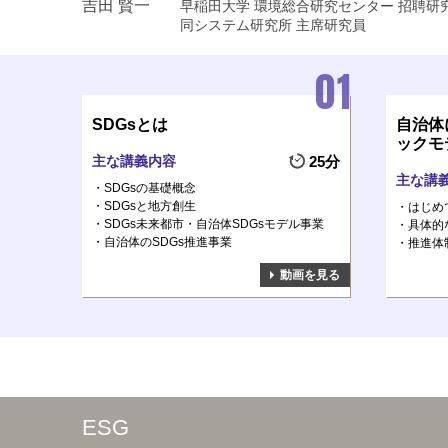
吉田 賢一
早稲田大学 環境総合研究センター 招聘
同システム研究所 主席研究員
SDGsとは
自治体
ックモ
主な講義内容
25分
主な講
SDGsの基礎概念
SDGsと地方創生
はじめ
SDGs未来都市・自治体SDGsモデル事業
具体的
自治体のSDGs推進事業
推進体
動画を見る
ESG