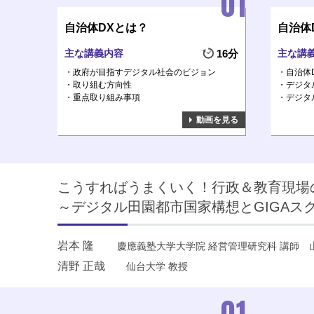
自治体DXとは？
自治体
主な講義内容
16分
主な講
政府が目指すデジタル社会のビジョン
自治体
取り組む方向性
デジタ
重点取り組み事項
デジタ
動画を見る
こうすればうまくいく！行政＆教育現場
～デジタル田園都市国家構想とGIGAス
岩本 隆
慶應義塾大学大学院 経営管理研究科 講師
清野 正哉
仙台大学 教授