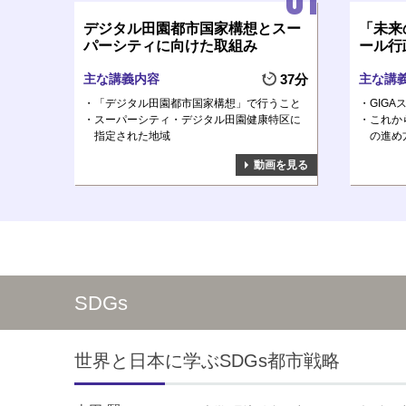
デジタル田園都市国家構想とスー
「未来
パーシティに向けた取組み
ール行
主な講義内容
37分
主な講
「デジタル田園都市国家構想」で行うこと
GIG
スーパーシティ・デジタル田園健康特区に
これか
指定された地域
の進め
動画を見る
SDGs
世界と日本に学ぶSDGs都市戦略