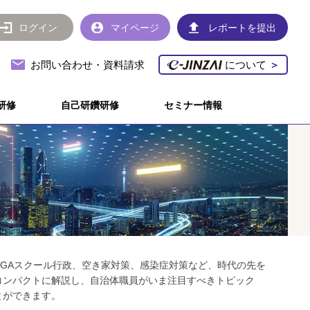
ログイン
マイページ
レポートを提出
お問い合わせ・資料請求
について
＞
研修
自己研鑽研修
セミナー情報
、GIGAスクール行政、空き家対策、感染症対策など、時代の先を
コンパクトに解説し、自治体職員がいま注目すべきトピック
とができます。