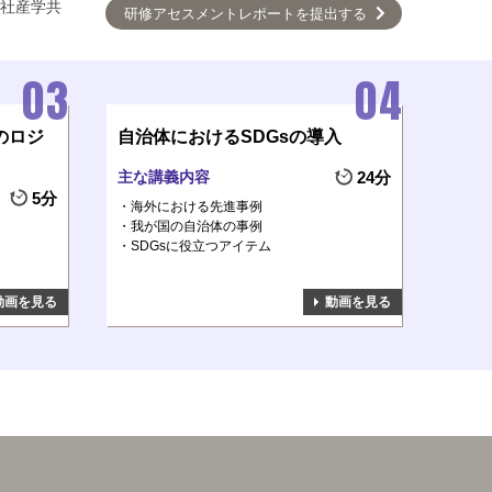
社産学共
研修アセスメントレポートを提出する
のロジ
自治体におけるSDGsの導入
主な講義内容
24分
5分
海外における先進事例
我が国の自治体の事例
SDGsに役立つアイテム
動画を見る
動画を見る