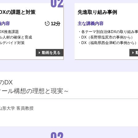
DXの課題と対策
先進取り組み事例
義内容
12分
主な講義内容
DX推進課題
各テーマ別自治体DXの取り組み
ル人材の確保と育成
DX（長野県塩尻市の事例から）
ルデバイド対策
DX（福島県西会津町の事例から
動画を見る
のDX
クール構想の理想と現実～
山形大学 客員教授