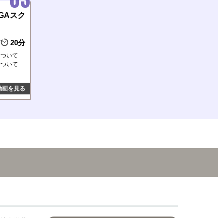
GAスク
20分
について
について
動画を見る