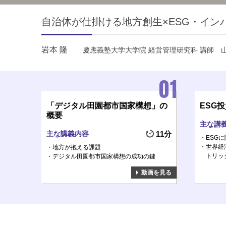
自治体が仕掛ける地方創生×ESG・イン
岩本 隆
慶應義塾大学大学院 経営管理研究科 講師
「デジタル田園都市国家構想」の
ESG
概要
主な講
主な講義内容
11分
ESG
世界経
地方が抱える課題
トリッ
デジタル田園都市国家構想の成功の鍵
動画を見る