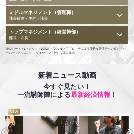
ミドルマネジメント
（管理職）
課長補佐・主幹・課長
トップマネジメント
（経営幹部）
部長・次長
※
ロバート・L・カッツ（1982）『スキル・アプロ―チによる優秀な管理者への道』『ハ
ーバードビジネス』（ダイヤモンド社）を基に作成
新着ニュース動画
今すぐ見たい！
一流講師陣による
最新経済情報
！