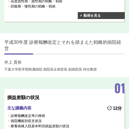
高度急性期・急性期の戦略・戦術
回復期・慢性期の戦略・戦術
動画を見る
平成30年度 診療報酬改定とそれを踏まえた戦略的病院経
営
井上 貴裕
千葉大学医学部附属病院 病院長企画室長 副病院長 特任教授
損益差額の状況
主な講義内容
12分
診療報酬改定率の推移
病院機能別収支状況
療養病棟入院基本料別損益差額の状況