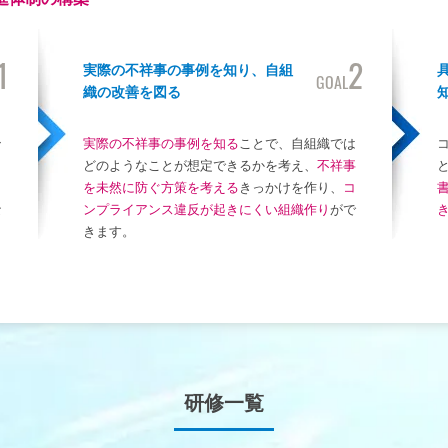
1
2
実際の不祥事の事例を知り、自組
GOAL
織の改善を図る
ン
実際の不祥事の事例を知る
ことで、自組織では
どのようなことが想定できるかを考え、
不祥事
ラ
を未然に防ぐ方策を考える
きっかけを作り、
コ
な
ンプライアンス違反が起きにくい組織作り
がで
きます。
研修一覧