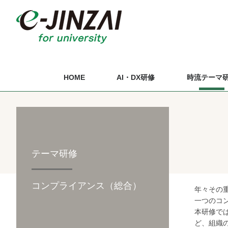
HOME
AI・DX研修
時流テーマ
テーマ研修
コンプライアンス（総合）
年々その
一つのコ
本研修で
ど、組織