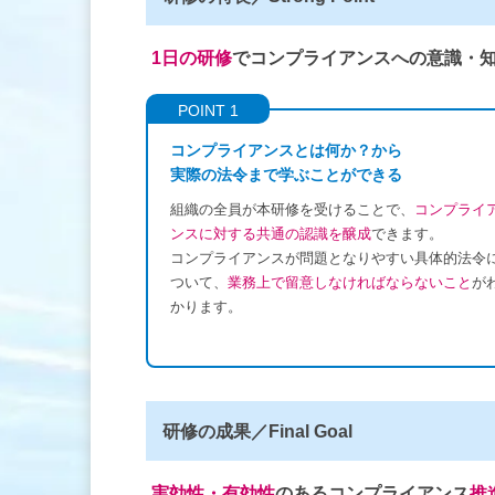
1日の研修
でコンプライアンスへの意識・
POINT 1
コンプライアンスとは何か？から
実際の法令まで学ぶことができる
組織の全員が本研修を受けることで、
コンプライ
ンスに対する共通の認識を醸成
できます。
コンプライアンスが問題となりやすい具体的法令
ついて、
業務上で留意しなければならないこと
が
かります。
研修の成果／Final Goal
実効性・有効性
のあるコンプライアンス
推