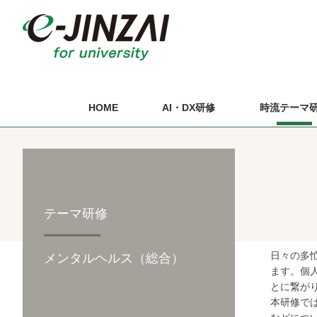
HOME
AI・DX研修
時流テーマ
テーマ研修
日々の多
メンタルヘルス（総合）
ます。個
とに繋が
本研修で