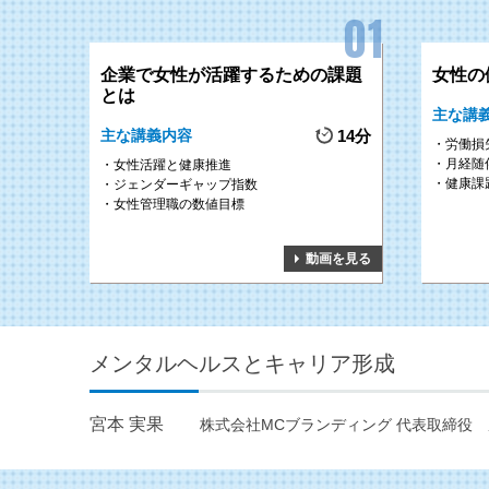
企業で女性が活躍するための課題
女性の
とは
主な講
主な講義内容
14分
労働損
月経随
女性活躍と健康推進
健康課
ジェンダーギャップ指数
女性管理職の数値目標
動画を見る
メンタルヘルスとキャリア形成
宮本 実果
株式会社MCブランディング 代表取締役