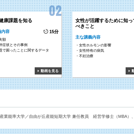
健康課題を知る
女性が活躍するために知っ
べきこと
義内容
15分
主な講義内容
失額
伴症状とその事例
女性ホルモンの影響
題で困ったことに関するデータ
女性特有の病気
不妊治療
動画を見る
産業能率大学／自由が丘産能短期大学 兼任教員
経営学修士（MBA）