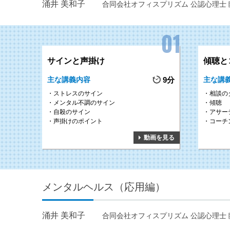
涌井 美和子
合同会社オフィスプリズム 公認心理士 
サインと声掛け
傾聴と
主な講義内容
9分
主な講
ストレスのサイン
相談の
メンタル不調のサイン
傾聴
自殺のサイン
アサー
声掛けのポイント
コーチ
動画を見る
メンタルヘルス（応用編）
涌井 美和子
合同会社オフィスプリズム 公認心理士 