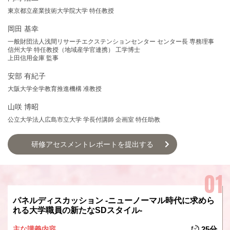
東京都立産業技術大学院大学 特任教授
岡田 基幸
一般財団法人浅間リサーチエクステンションセンター センター長 専務理事
信州大学 特任教授（地域産学官連携） 工学博士
上田信用金庫 監事
安部 有紀子
大阪大学全学教育推進機構 准教授
山咲 博昭
公立大学法人広島市立大学 学長付講師 企画室 特任助教
研修アセスメントレポートを提出する
パネルディスカッション -ニューノーマル時代に求めら
れる大学職員の新たなSDスタイル-
主な講義内容
25分