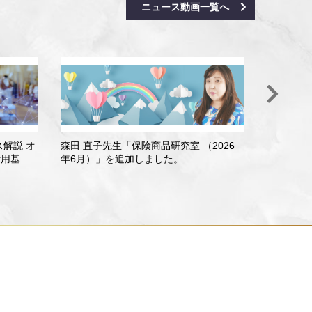
ニュース動画一覧へ
ス解説 オ
森田 直子先生「保険商品研究室 （2026
小宮 一慶
活用基
年6月）」を追加しました。
面に突入
動向」を