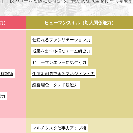
十年後のゴールを設定しながら、長期的な展望を持って育成す
力）
ヒューマンスキル（対人関係能力）
仕切れるファシリテーション力
成果を出す多様なチーム組成力
ヒューマンエラーに気付く力
境構築術
価値を創造できるマネジメント力
経営理念・クレド浸透力
成力
マルチタスク仕事力アップ術