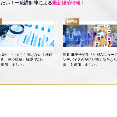
見たい！
一流講師陣による
最新経済情報
！
－
太先生「いまさら聞けない！株価
酒井 麻里子先生「生成AIニュー
する「経済指標」解説 第1回
ンデバイスAIが切り拓く新たな
を追加しました。
準」を追加しました。