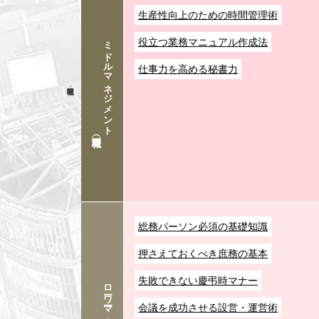
生産性向上のための時間管理術
ミドルマネジメント
役立つ業務マニュアル作成法
仕事力を高める秘書力
総務パーソン必須の基礎知識
押さえておくべき庶務の基本
失敗できない慶弔時マナー
会議を成功させる設営・運営術