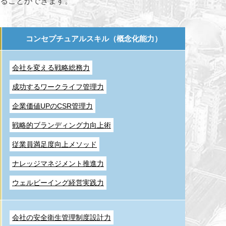
ることができます。
コンセプチュアルスキル（概念化能力）
会社を変える戦略総務力
成功するワークライフ管理力
企業価値UPのCSR管理力
戦略的ブランディング力向上術
従業員満足度向上メソッド
ナレッジマネジメント推進力
ウェルビーイング経営実践力
会社の安全衛生管理制度設計力