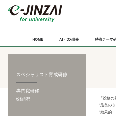
HOME
AI・DX研修
時流テーマ
スペシャリスト育成研修
専門職研修
「総務の
総務部門
“最良の
“効果的