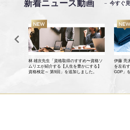
新着ニュース動画
－
今すぐ
ュースから
林 雄次先生「資格取得のすすめ〜資格ソ
伊藤 亮
回」を追加
ムリエが紹介する【人生を豊かにする】
を左右
資格検定～ 第9回」を追加しました。
GDP」