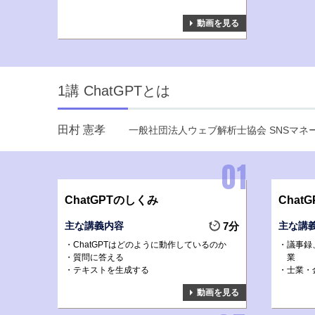
動画を見る
1講 ChatGPTとは
田村 憲孝
一般社団法人ウェブ解析士協会 SNSマ
ChatGPTのしくみ
Chat
主な講義内容
7分
主な講
ChatGPTはどのように動作しているのか
議事録
質問に答える
業
テキストを生成する
士業・
動画を見る