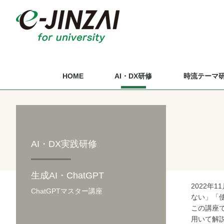
HOME
AI・DX研修
時流テーマ
AI・DX実践研修
生成AI・ChatGPT
2022年
ChatGPTマスター講座
ない」「
この講座
用いて解