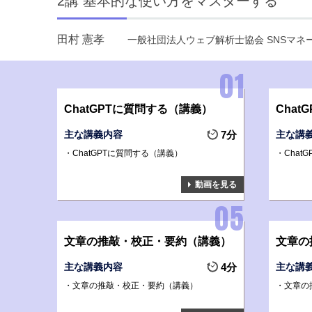
2講 基本的な使い方をマスターする
田村 憲孝
一般社団法人ウェブ解析士協会 SNSマ
ChatGPTに質問する（講義）
Cha
主な講義内容
7分
主な講
ChatGPTに質問する（講義）
Chat
動画を見る
文章の推敲・校正・要約（講義）
文章の
主な講義内容
4分
主な講
文章の推敲・校正・要約（講義）
文章の