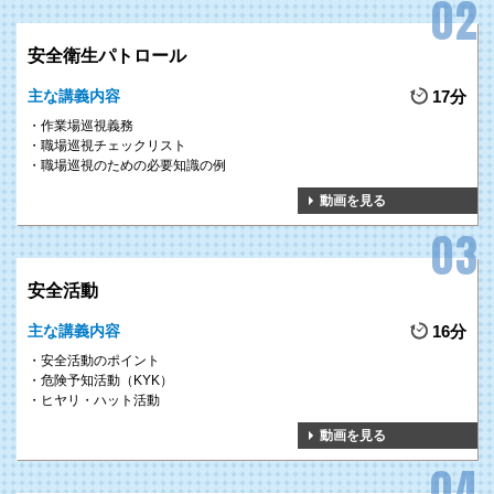
練の計画及び実施等をすることで、火災発生を防止し、万が一火災が発生し
てしまった場合でも被害を最小限に抑えることができます。
安全衛生パトロール
主な講義内容
17分
作業場巡視義務
職場巡視チェックリスト
職場巡視のための必要知識の例
動画を見る
安全活動
主な講義内容
16分
安全活動のポイント
危険予知活動（KYK）
ヒヤリ・ハット活動
動画を見る