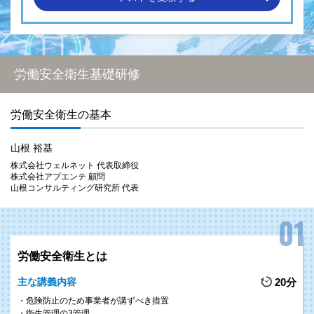
安全衛生管理推進者養成研修（基礎編）
安全衛生管理推進者養成研修（応用編）
安全衛生管理推進者養成研修（実践編）
労働安全衛生基礎研修
POINT 1
安全衛生推進者、衛生推進者を選任する会社は、10人以上50人未満
労働安全衛生の基本
といった比較的小規模な会社です。そのため、安全衛生推進者が他の
業務と兼任される場合もあると思いますが、労働災害防止の観点から
山根 裕基
も安全衛生活動を組織内で立ち上げ、取り組むことは重要です。
株式会社ウェルネット 代表取締役
そこで、本研修では、「安全衛生推進者とは‐」という基本的な知識
株式会社アプエンテ 顧問
から具体的な取り組みまで段階を追って解説いたします。
山根コンサルティング研究所 代表
POINT 2
正しい知識で食品の製造や加工、調理、販売を行い、安全な食品を提
供するため、飲食店や食品製造では施設ごとに1名以上、食品衛生責
労働安全衛生とは
任者の配置が義務付けられています。
主な講義内容
20分
本研修では、食品衛生責任者を設置する重要性を踏まえ、食品衛生責
任者として知っておくべき知識を習得できる研修となっています。
危険防止のため事業者が講ずべき措置
衛生管理の3管理