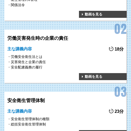
関係法令
POINT 3
動画を見る
多数の人が出入や勤務、移住する防火対象物において、火災予防のた
め必要な業務を推進する責任者である、防火管理者を設置することが
消防法により義務付けられています。
本研修では、近年発生している火災の事例を踏まえ、防火管理者とし
労働災害発生時の企業の責任
て取り組むべきことを整理できる内容になっています。
主な講義内容
18分
労働安全衛生法とは
災害発生と企業の責任
安全配慮義務の履行
動画を見る
1
安全衛生管理体制
安全衛生水準を向上させ、
GOAL
労働災害0へ
主な講義内容
23分
労働安全衛生マネジメントの構築には、決まった方法や手順はありません。
安全衛生管理体制の種類
総括安全衛生管理体制
本研修を通し、自組織の安全衛生活動の現状を把握し、取り組むべき事項を