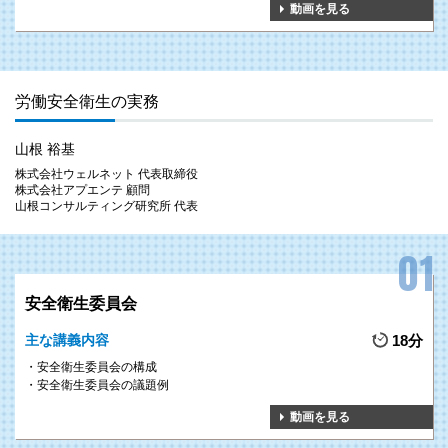
決めた上で安全衛生マネジメントを構築することで、さらなる安全衛生水準
動画を見る
の向上を図ることができます。
労働安全衛生の実務
2
衛生管理を徹底させ、
GOAL
山根 裕基
安全に食品を提供する
株式会社ウェルネット 代表取締役
株式会社アプエンテ 顧問
衛生管理が正しく機能していない場合、異物混入や食中毒を発生させ、健康
山根コンサルティング研究所 代表
を害する事故を引き起こしてしまう場合があります。
本研修で衛生管理に関する正しい知識を習得することで、衛生管理責任者と
して、安全に食品を提供することができます。
安全衛生委員会
主な講義内容
18分
3
日頃からの備えで、
安全衛生委員会の構成
GOAL
火災発生の防止へ
安全衛生委員会の議題例
動画を見る
火災の発生を防ぐには、日頃からの備えが重要です。
本研修で学んだことを活用し、防火管理者として、消防計画の作成や避難訓