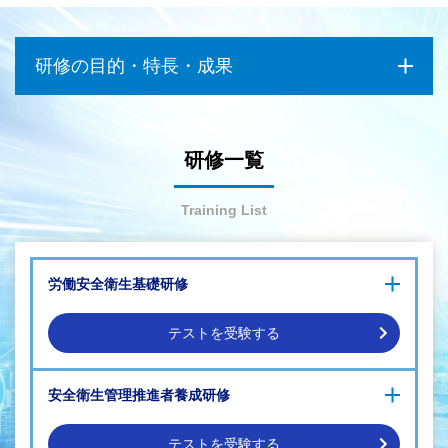
研修の目的・特長・成果
研修一覧
Training List
労働安全衛生基礎研修
労働災害を未然に防ぎたい
衛生管理を徹底させ、安全に食品を提供したい
テストを受験する
火災発生を防止もしくは火災被害を最小限に抑えたい
労働安全衛生の基本
安全衛生管理推進者養成研修
労働安全衛生の実務
労働安全衛生マネジメントシステムと化学物質管理
テストを受験する