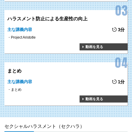
この研修では、職責ごとに求められるハラスメント対策の中身と、そ
の
具体的な行動を詳しく解説
します。
ハラスメント防止による生産性の向上
主な講義内容
3分
Project Aristotle
動画を見る
対処法
発生防止の仕組み
まとめ
1
「加害者にならない」ための
主な講義内容
1分
GOAL
基礎理解を得る
まとめ
4つのハラスメント「セクハラ」「パワハラ」「マタハラ」「SOGIハラ」に
動画を見る
ついて、その
定義を正しく理解
すると共に、どのような行動や発言がハラス
メントに該当するのか
インプット
することで、「知らぬ間に自分が加害者に
なる」ことを防止できます。
セクシャルハラスメント（セクハラ）