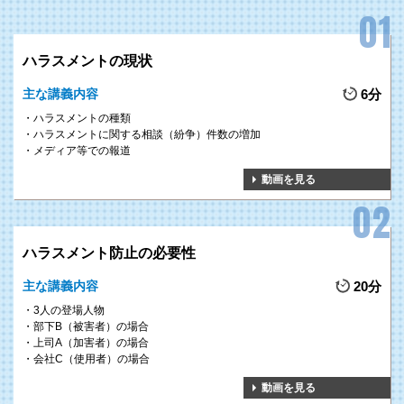
害者になることを防止します。
ハラスメントの現状
POINT 2
事業体に求められる法的責任について、
主な講義内容
6分
関係法令を紐解きながら解説
ハラスメントの種類
ハラスメントに関する相談（紛争）件数の増加
2020年6月より大企業の義務とされた「パワハラ防止対策」をはじ
メディア等での報道
め、各種ハラスメントに関する組織の
法的責任
について、労働基準法
動画を見る
や労働施策総合推進法その他法令、各種通達、政府のガイドライン、
過去の裁判例などを
紐解きながら、詳しく解説
を行います。
POINT 3
ハラスメント防止の必要性
「発生後の対処」や「予防的措置」について、
主な講義内容
20分
具体的な“行動”を提示
3人の登場人物
ハラスメント対策と一口に言っても、求められる役割は職責により異
部下B（被害者）の場合
なります。
上司A（加害者）の場合
会社C（使用者）の場合
初級～中級管理者の場合は
「発生後の対処」
がメインミッションとな
りますが、上級管理者以上になると
「予防のための体制づくり」
まで
動画を見る
しっかりと構築する責任があります。