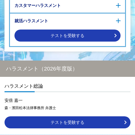
ハラスメント総論
スメントへの対策が追い付かない
働きやすい職場づくりのためのマネジメント
カスタマーハラスメント
セクシャルハラスメント（セクハラ）
パワーハラスメント（パワハラ）
カスタマーハラスメント（カスハラ）の基礎知識と防止対策
カスタマーハラスメント（カスハラ）
就活ハラスメント
のポイント
「発生時の対応」
「発生防止」
その他のハラスメント
企業の講ずべき措置
働きやすい職場づくりのためのマネジメント
テストを受験する
就活ハラスメント
総合的に学ぶ
ハラスメント（2026年度版）
POINT 1
ハラスメント総論
身近な事例を用いた、
ロジカルで分かりやすい解説
安倍 嘉一
森・濱田松本法律事務所 弁護士
ハラスメントは、日常のあらゆるシーンに潜んでいるものの、自分が
加害者となることは想像しにくい側面があります。
この研修では、抽象的なハラスメントという言葉を、
法令等に照らし
テストを受験する
ながらロジカルに解説
。さらに、ハラスメントに該当する行動や発言
を
具体的に、ひとつひとつチェック
することによって、知らぬ間に加