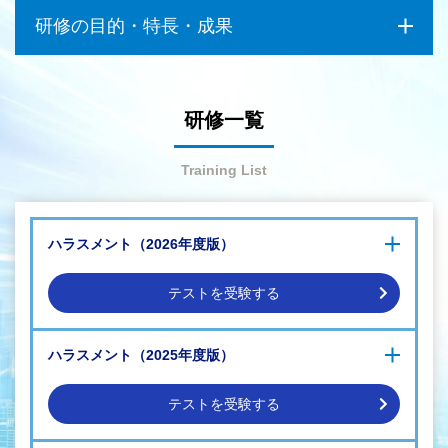
研修の目的・特長・成果
研修一覧
対処法＆予防法を学ぶ
Training List
ハラスメント（2026年度版）
テストを受験する
「ハラスメント」に関するお悩みやお困りごとの例
ハラスメント総論
「教育・指導」と「ハラスメント」の境界線が理解できない管
ハラスメント（2025年度版）
セクシャルハラスメント（セクハラ）
理職がいる
パワーハラスメント（パワハラ）
ハラスメント発生時の正しい対処法、予防の仕組みなどが組織
カスタマーハラスメント
テストを受験する
内に構築されていない
その他のハラスメント
「SOGIハラ」や「マタニティハラスメント」など、新たなハラ
企業の講ずべき措置