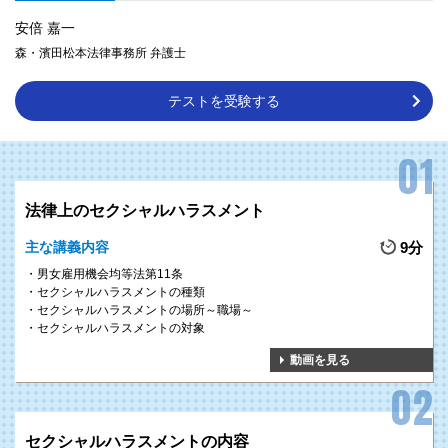
安倍 嘉一
2
速やかかつ適切な
森・濱田松本法律事務所 弁護士
GOAL
事後の対処法を習得
テストを受験する
ハラスメントが
発生した際の対処法
として、「事実関係の確認」「被害者へ
の対応」「加害者への対応」を
理解
できます。
また、被害者が受けた心理的負担の大きさに合わせた柔軟な対応の進め方
や、労働関係法令をしっかりと順守した加害者対応など、
ケースに合わせた
正しい方法論をしっかりと学ぶ
ことができます。
法律上のセクシャルハラスメント
主な講義内容
9分
男女雇用機会均等法第11条
セクシャルハラスメントの種類
3
発生（再発）を防止する
セクシャルハラスメントの場所～職場～
GOAL
セクシャルハラスメントの対象
仕組みの構築
動画を見る
管理者や役員がハラスメントに対して高い意識を持つことにより、具体的
で、より
自浄作用の大きな防止策を実行
できるようになります。
また、一時的な予防にとどまらず、
半永久的にハラスメントを許さない
、風
通しのよい
組織風土が醸成
されます。
セクシャルハラスメントの内容