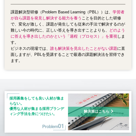
課題解決型研修（Problem Based Learning（PBL））は、
学習者
が自ら課題を発見し解決する能力を養う
ことを目的とした研修
で、
変化が激しく、課題が発生しても従来の手法で解決するのが
難しい今の時代に、正しい答えを導き出すことよりも、
どのよう
に答えを導き出したのかという「過程（プロセス）」を重視
しま
す。
ビジネスの現場では、
誰も解決策を見出したことがない課題
に直
面しますが、PBLを受講することで最適の課題解決法を習得でき
ます。
採用募集をしても良い人材が集ま
らない。
優秀な人材が集まる採用ブランデ
解決策はこちら
ィング
手法を身につけたい。
01
Problem