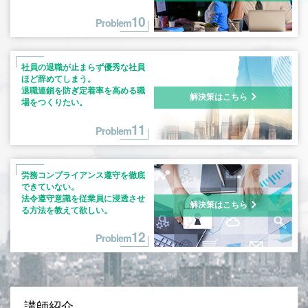
10
Problem
社員の退職が止まらず優秀な社員
ほど
辞めてしまう。
退職連鎖を防ぎ定着率を高める職
解決策はこちら
場を
つくりたい。
11
Problem
労務コンプライアンス遵守を徹底
できて
いない。
法令遵守意識を従業員に浸透させ
解決策はこちら
る方法を
教えて欲しい。
12
Problem
講師紹介