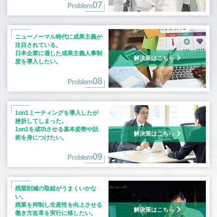
07
Problem
ニューノーマル時代に成果主義が
注目
されている。
日本企業に適した成果主義人事制
解決策はこちら
度を
導入したい。
08
Problem
1on1ミーティングを導入したが
挫折してしまった。
1on1を成功させる基本姿勢や話
解決策はこちら
術を
身につけたい。
09
Problem
残業削減の取組がうまくいかな
い。
残業を抑制し生産性を向上させる
解決策はこちら
働き方改革を実行に移したい。