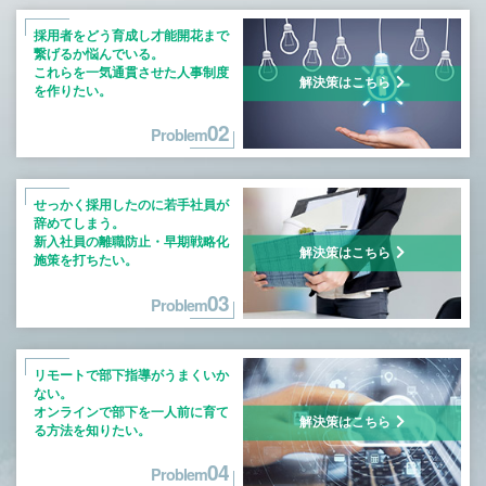
採用者をどう育成し才能開花まで
繋げるか
悩んでいる。
これらを一気通貫させた人事制度
解決策はこちら
を
作りたい。
02
Problem
せっかく採用したのに若手社員が
辞めて
しまう。
新入社員の離職防止・早期戦略化
解決策はこちら
施策を
打ちたい。
03
Problem
リモートで部下指導がうまくいか
ない。
オンラインで部下を一人前に育て
解決策はこちら
る方法を
知りたい。
04
Problem