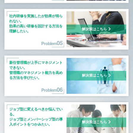
社内研修を実施したが効果が得ら
れない。
効果の高い研修を設計する方法を
解決策はこちら
理解したい。
05
Problem
新任管理職が上手にマネジメント
できない。
管理職のマネジメント能力を高め
解決策はこちら
る方法を
学びたい。
06
Problem
ジョブ型に変えるべきか悩んでい
る。
ジョブ型とメンバーシップ型の
導
解決策はこちら
入ポイントをつかみたい。