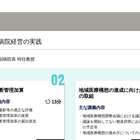
病院経営の実践
副病院長 特任教授
断管理加算
地域医療構想の達成に向け
の取組
義内容
13分
主な講義内容
撮影等の適正な評価
断管理加算の改変
地域医療構想調整会議における議
断管理加算の届出状況
議論を開始してない都道府県にお
の予定等
地域医療構想の進め方についての