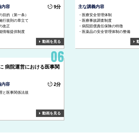
義内容
9分
主な講義内容
の目的（第一条）
医療安全管理体制
施行規則の章立て
医療事故調査制度
の改正
病院賠償責任保険の特徴
能情報提供制度
医薬品の安全管理体制の整備
動画を見る
に 病院運営における医事関
義内容
2分
理と医事関係法規
動画を見る