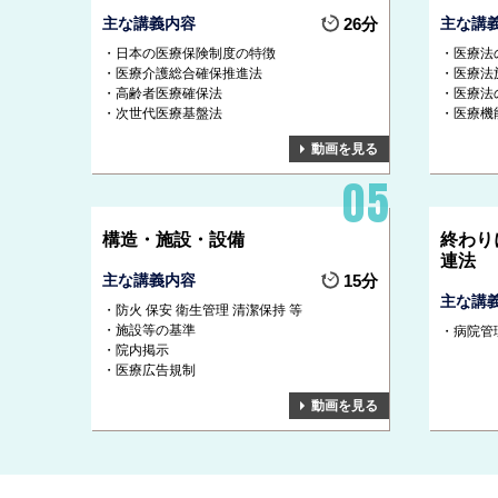
主な講義内容
26分
主な講
日本の医療保険制度の特徴
医療法
医療介護総合確保推進法
医療法
高齢者医療確保法
医療法
次世代医療基盤法
医療機
動画を見る
構造・施設・設備
終わり
連法
主な講義内容
15分
主な講
防火 保安 衛生管理 清潔保持 等
施設等の基準
病院管
院内掲示
医療広告規制
動画を見る