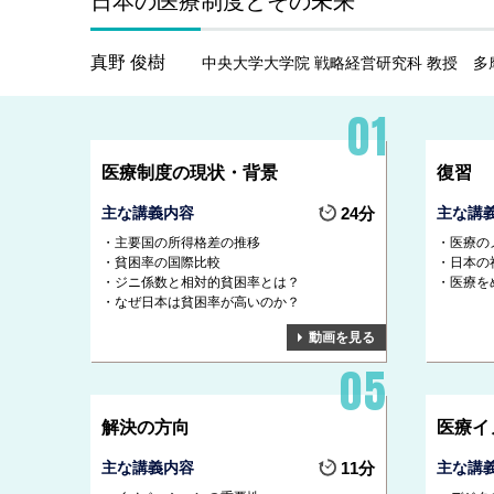
日本の医療制度とその未来
真野 俊樹
中央大学大学院 戦略経営研究科 教授
多
医療制度の現状・背景
復習
主な講義内容
24分
主な講
主要国の所得格差の推移
医療の
貧困率の国際比較
日本の
ジニ係数と相対的貧困率とは？
医療を
なぜ日本は貧困率が高いのか？
動画を見る
解決の方向
医療イ
主な講義内容
11分
主な講