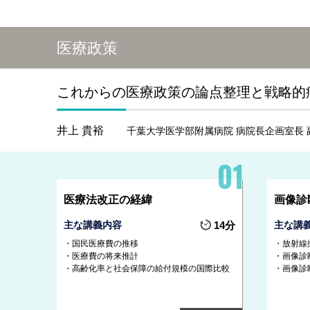
医療政策
これからの医療政策の論点整理と戦略的
井上 貴裕
千葉大学医学部附属病院 病院長企画室長 
医療法改正の経緯
画像診
主な講義内容
14分
主な講
国民医療費の推移
放射線
医療費の将来推計
画像診
高齢化率と社会保障の給付規模の国際比較
画像診