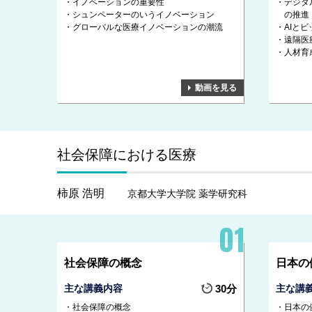
イノベーションの重要性
デジタ
シュンペーターのいうイノベーション
の推進
グローバルな医療イノベーションの潮流
AIと
遠隔医
人材育
動画を見る
社会保障における医療
柿原 浩明
京都大学大学院 薬学研究科
社会保障の概念
日本の
主な講義内容
30分
主な講
社会保障の概念
日本の