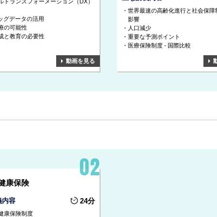
ルトランスフォーメーション（DX）
世界最速の高齢化進行と社会保障
ビッグデータの活用
影響
療の可能性
人口減少
成と教育の必要性
重要な予測ポイント
医療保険制度 - 国際比較
動画を見る
健康保険
義内容
24分
健康保険制度