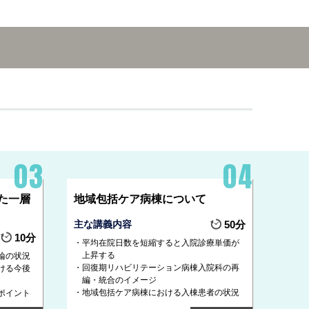
た一層
地域包括ケア病棟について
主な講義内容
50分
10分
平均在院日数を短縮すると入院診療単価が
上昇する
論の状況
回復期リハビリテーション病棟入院科の再
ける今後
編・統合のイメージ
地域包括ケア病棟における入棟患者の状況
ポイント